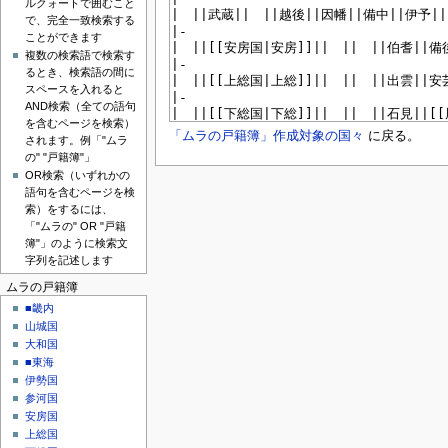
ルクォートで囲むこと
で、完全一致検索する
ことができます
複数の検索語で検索す
るとき、検索語の間に
スペースを入れると
AND検索（全ての語句
を含むページを検索）
「ムラの戸籍簿」作成対象の国々
に戻る。
されます。例「"ムラ
の" "戸籍簿"」
OR検索（いずれかの
語句を含むページを検
索）をするには、
「"ムラの" OR "戸籍
簿"」のように検索文
字列を記述します
ムラの戸籍簿
■畿内
山城国
大和国
■東海
伊勢国
参河国
安房国
上総国