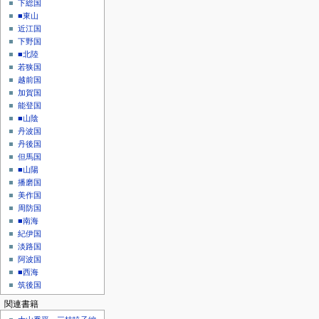
下総国
■東山
近江国
下野国
■北陸
若狭国
越前国
加賀国
能登国
■山陰
丹波国
丹後国
但馬国
■山陽
播磨国
美作国
周防国
■南海
紀伊国
淡路国
阿波国
■西海
筑後国
関連書籍