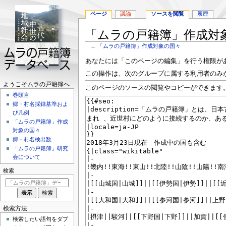
ページ
議論
ソースを閲覧
履歴
「ムラの戸籍簿」作成対
←
「ムラの戸籍簿」作成対象の国々
ナ
検
あなたには「このページの編集」を行う権限が
ビ
索
この操作は、次のグループに属する利用者のみ
ゲ
に
ナ
ようこそムラの戸籍簿へ
このページのソースの閲覧やコピーができます
ー
移
巻頭言
ビ
シ
動
郷・村名採録基準およ
ョ
ゲ
び凡例
ン
「ムラの戸籍簿」作成
ー
に
対象の国々
シ
移
郷・村名検出数
動
「ムラの戸籍簿」研究
ョ
会について
ン
検索
メ
ニ
ュ
検索方法
ー
検索したい語句をダブ