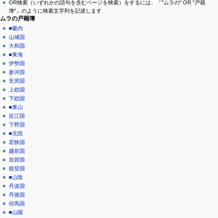
OR検索（いずれかの語句を含むページを検索）をするには、「"ムラの" OR "戸籍
メ
を
簿"」のように検索文字列を記述します
ニ
閲
ムラの戸籍簿
覧
ュ
■畿内
履
山城国
ー
歴
大和国
■東海
伊勢国
参河国
安房国
上総国
下総国
■東山
近江国
下野国
■北陸
若狭国
越前国
加賀国
能登国
■山陰
丹波国
丹後国
但馬国
■山陽