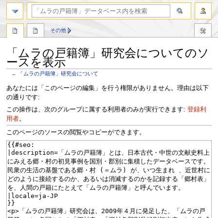
検索
その他
「ムラの戸籍簿」研究会についてのソ
ースを表示
←
「ムラの戸籍簿」研究会について
ナ
検
あなたには「このページの編集」を行う権限がありません。理由は以下
ビ
索
の通りです:
ゲ
に
この操作は、次のグループに属する利用者のみが実行できます:
登録利
ー
移
用者
。
シ
動
このページのソースの閲覧やコピーができます。
ョ
ン
に
移
動