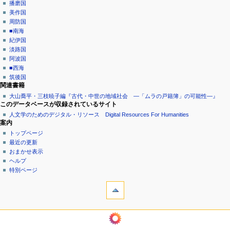
播磨国
美作国
周防国
■南海
紀伊国
淡路国
阿波国
■西海
筑後国
関連書籍
大山喬平・三枝暁子編『古代・中世の地域社会 ―「ムラの戸籍簿」の可能性―』
このデータベースが収録されているサイト
人文学のためのデジタル・リソース Digital Resources For Humanities
案内
トップページ
最近の更新
おまかせ表示
ヘルプ
特別ページ
ツール
リ
ン
ク
ようこそムラの戸籍簿へ
元
巻
関
頭