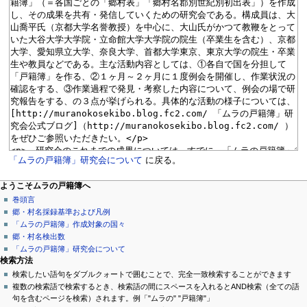
「ムラの戸籍簿」研究会について
に戻る。
ページ操作
個人用ツール
ナ
ようこそムラの戸籍簿へ
ペ
ロ
巻頭言
ビ
ー
グ
郷・村名採録基準および凡例
ゲ
ジ
イ
「ムラの戸籍簿」作成対象の国々
ン
議
郷・村名検出数
ー
論
「ムラの戸籍簿」研究会について
シ
閲
検索方法
覧
検索したい語句をダブルクォートで囲むことで、完全一致検索することができます
ョ
ソ
複数の検索語で検索するとき、検索語の間にスペースを入れるとAND検索（全ての語
ン
ー
句を含むページを検索）されます。例「"ムラの" "戸籍簿"」
ス