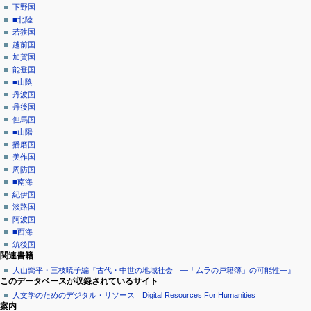
下野国
■北陸
若狭国
越前国
加賀国
能登国
■山陰
丹波国
丹後国
但馬国
■山陽
播磨国
美作国
周防国
■南海
紀伊国
淡路国
阿波国
■西海
筑後国
関連書籍
大山喬平・三枝暁子編『古代・中世の地域社会 ―「ムラの戸籍簿」の可能性―』
このデータベースが収録されているサイト
人文学のためのデジタル・リソース Digital Resources For Humanities
案内