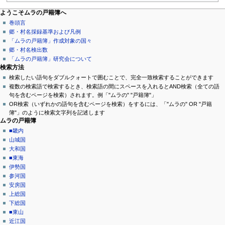
ページ操作
個人用ツール
ナ
ようこそムラの戸籍簿へ
カ
ロ
巻頭言
ビ
テ
グ
郷・村名採録基準および凡例
ゲ
ゴ
イ
「ムラの戸籍簿」作成対象の国々
リ
ン
郷・村名検出数
ー
議
「ムラの戸籍簿」研究会について
シ
論
検索方法
閲
検索したい語句をダブルクォートで囲むことで、完全一致検索することができます
ョ
覧
複数の検索語で検索するとき、検索語の間にスペースを入れるとAND検索（全ての語
ン
ソ
句を含むページを検索）されます。例「"ムラの" "戸籍簿"」
ー
OR検索（いずれかの語句を含むページを検索）をするには、「"ムラの" OR "戸籍
メ
ス
簿"」のように検索文字列を記述します
ニ
を
ムラの戸籍簿
閲
ュ
■畿内
覧
山城国
ー
履
大和国
歴
■東海
伊勢国
参河国
安房国
上総国
下総国
■東山
近江国