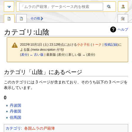
検索
その他
ヘルプ
カテゴリ
:
山陰
2022年10月1日 (土) 23:12時点における
小さ子社
(
トーク
|
投稿記録
)
に
よる版
(meta description 付与)
(
差分
)
← 古い版
| 最新版 (差分) | 新しい版 → (差分)
ナ
検
カテゴリ「山陰」にあるページ
ビ
索
ゲ
に
このカテゴリには 3 ページが含まれており、そのうち以下の 3 ページを
ー
移
表示しています。
シ
動
ョ
0
ン
丹波国
に
丹後国
移
但馬国
動
カテゴリ
:
各国ムラの戸籍簿