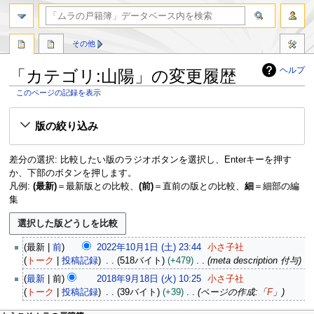
検索
その他
ヘルプ
「カテゴリ:山陽」の変更履歴
このページの記録を表示
ナ
検
版の絞り込み
ビ
索
ゲ
に
ー
移
差分の選択: 比較したい版のラジオボタンを選択し、Enterキーを押す
シ
動
か、下部のボタンを押します。
ョ
凡例:
(最新)
＝最新版との比較、
(前)
＝直前の版との比較、
細
＝細部の編
ン
集
に
移
動
2
最新
前
2022年10月1日 (土) 23:44
小さ子社
0
トーク
投稿記録
518バイト
+479
meta description 付与
2
2
最新
前
2018年9月18日 (火) 10:25
小さ子社
2
0
トーク
投稿記録
39バイト
+39
ページの作成:「
F
」
年
1
1