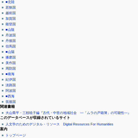
■北陸
若狭国
越前国
加賀国
能登国
■山陰
丹波国
丹後国
但馬国
■山陽
播磨国
美作国
周防国
■南海
紀伊国
淡路国
阿波国
■西海
筑後国
関連書籍
大山喬平・三枝暁子編『古代・中世の地域社会 ―「ムラの戸籍簿」の可能性―』
このデータベースが収録されているサイト
人文学のためのデジタル・リソース Digital Resources For Humanities
案内
トップページ