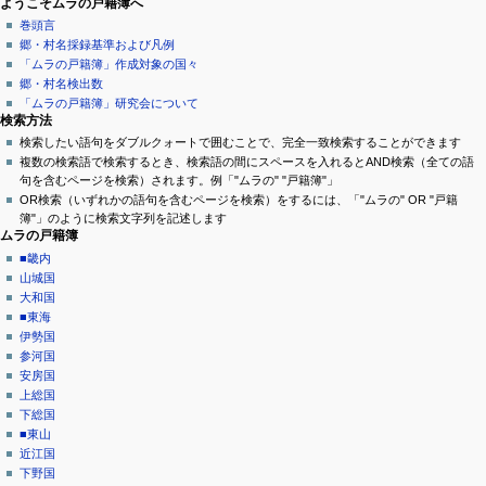
8
ページ操作
個人用ツール
ナ
ようこそムラの戸籍簿へ
0
年
カ
ロ
巻頭言
ビ
月
9
テ
グ
郷・村名採録基準および凡例
1
ゲ
ゴ
イ
月
「ムラの戸籍簿」作成対象の国々
日
リ
ン
1
郷・村名検出数
ー
(
議
8
「ムラの戸籍簿」研究会について
土
シ
論
検索方法
日
)
閲
検索したい語句をダブルクォートで囲むことで、完全一致検索することができます
ョ
(
覧
複数の検索語で検索するとき、検索語の間にスペースを入れるとAND検索（全ての語
火
ン
ソ
句を含むページを検索）されます。例「"ムラの" "戸籍簿"」
)
ー
OR検索（いずれかの語句を含むページを検索）をするには、「"ムラの" OR "戸籍
メ
ス
簿"」のように検索文字列を記述します
ニ
を
ムラの戸籍簿
閲
ュ
■畿内
覧
山城国
ー
履
大和国
歴
■東海
伊勢国
参河国
安房国
上総国
下総国
■東山
近江国
下野国