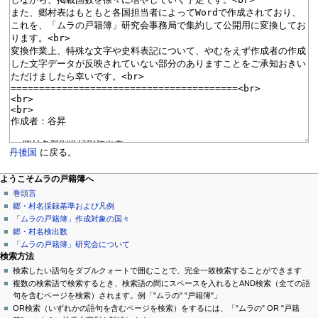
丹後国
に戻る。
ページ操作
個人用ツール
ナ
ようこそムラの戸籍簿へ
ペ
ロ
巻頭言
ビ
ー
グ
郷・村名採録基準および凡例
ゲ
ジ
イ
「ムラの戸籍簿」作成対象の国々
ン
議
郷・村名検出数
ー
論
「ムラの戸籍簿」研究会について
シ
閲
検索方法
覧
検索したい語句をダブルクォートで囲むことで、完全一致検索することができます
ョ
ソ
複数の検索語で検索するとき、検索語の間にスペースを入れるとAND検索（全ての語
ン
ー
句を含むページを検索）されます。例「"ムラの" "戸籍簿"」
ス
OR検索（いずれかの語句を含むページを検索）をするには、「"ムラの" OR "戸籍
メ
を