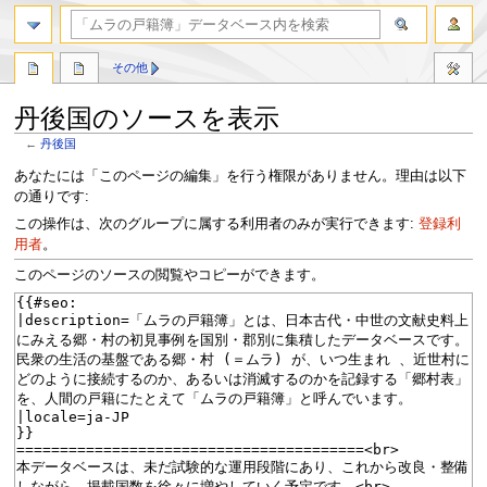
検索
その他
丹後国のソースを表示
←
丹後国
ナ
検
あなたには「このページの編集」を行う権限がありません。理由は以下
ビ
索
の通りです:
ゲ
に
この操作は、次のグループに属する利用者のみが実行できます:
登録利
ー
移
用者
。
シ
動
このページのソースの閲覧やコピーができます。
ョ
ン
に
移
動