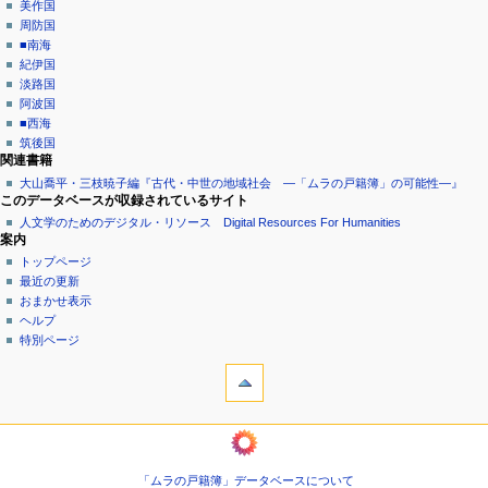
美作国
周防国
■南海
紀伊国
淡路国
阿波国
■西海
筑後国
関連書籍
大山喬平・三枝暁子編『古代・中世の地域社会 ―「ムラの戸籍簿」の可能性―』
このデータベースが収録されているサイト
人文学のためのデジタル・リソース Digital Resources For Humanities
案内
トップページ
最近の更新
おまかせ表示
ヘルプ
特別ページ
ツール
リ
ン
ク
ようこそムラの戸籍簿へ
元
巻
関
頭
連
「ムラの戸籍簿」データベースについて
言