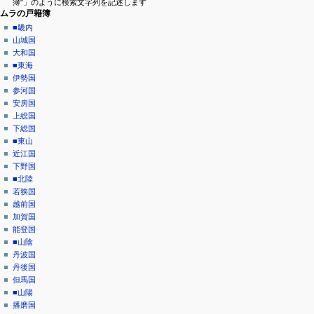
簿"」のように検索文字列を記述します
ニ
閲
ムラの戸籍簿
覧
ュ
■畿内
履
山城国
ー
歴
大和国
■東海
伊勢国
参河国
安房国
上総国
下総国
■東山
近江国
下野国
■北陸
若狭国
越前国
加賀国
能登国
■山陰
丹波国
丹後国
但馬国
■山陽
播磨国