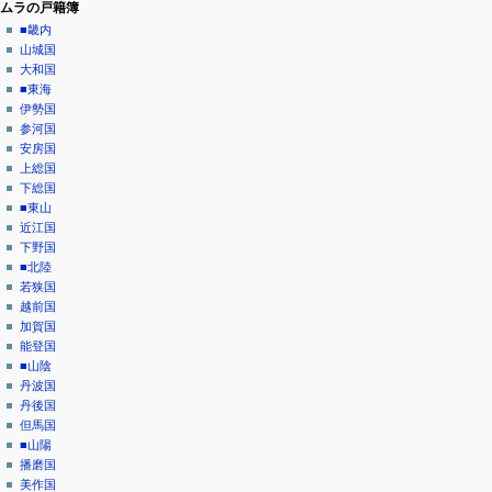
ニ
閲
ムラの戸籍簿
覧
ュ
■畿内
履
山城国
ー
歴
大和国
■東海
伊勢国
参河国
安房国
上総国
下総国
■東山
近江国
下野国
■北陸
若狭国
越前国
加賀国
能登国
■山陰
丹波国
丹後国
但馬国
■山陽
播磨国
美作国