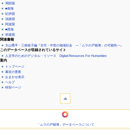
周防国
■南海
紀伊国
淡路国
阿波国
■西海
筑後国
関連書籍
大山喬平・三枝暁子編『古代・中世の地域社会 ―「ムラの戸籍簿」の可能性―』
このデータベースが収録されているサイト
人文学のためのデジタル・リソース Digital Resources For Humanities
案内
トップページ
最近の更新
おまかせ表示
ヘルプ
特別ページ
ツール
リ
ン
ク
ようこそムラの戸籍簿へ
元
巻
関
頭
連
「ムラの戸籍簿」データベースについて
言
ペ