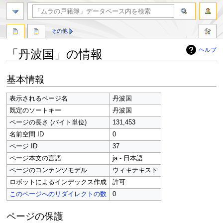
検索
その他
ヘルプ
「丹波国」の情報
ナ
検
基本情報
ビ
索
ゲ
に
表示されるページ名
丹波国
ー
移
既定のソートキー
丹波国
シ
動
ョ
ページの長さ (バイト単位)
131,453
ン
名前空間 ID
0
に
ページ ID
37
移
ページ本文の言語
ja - 日本語
動
ページのコンテンツモデル
ウィキテキスト
ロボットによるインデックス作成
許可
このページへのリダイレクトの数
0
ページの保護