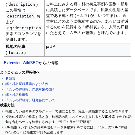
description
史料上にみえる郷・村の初見事例を国別・郡別
(
)
に集積したデータベースです。民衆の生活の基
この属性は
盤である郷・村 (＝ムラ) が、いつ生まれ 、近
description
お
世村にどのように接続するのか、あるいは消滅
よび
するのかを記録する「郷村表」を、人間の戸籍
og:description
にたとえて「ムラの戸籍簿」と呼んでいます。
要素のコンテンツを
制御します。
現地の記事:
ja-JP
locale
(
)
Extension:WikiSEO
からの情報
ページ操作
個人用ツール
ナ
ようこそムラの戸籍簿へ
ペ
ロ
巻頭言
ビ
ー
グ
郷・村名採録基準および凡例
ゲ
ジ
イ
「ムラの戸籍簿」作成対象の国々
ン
議
郷・村名検出数
ー
論
「ムラの戸籍簿」研究会について
シ
閲
検索方法
覧
検索したい語句をダブルクォートで囲むことで、完全一致検索することができます
ョ
ソ
複数の検索語で検索するとき、検索語の間にスペースを入れるとAND検索（全ての語
ン
ー
句を含むページを検索）されます。例「"ムラの" "戸籍簿"」
ス
OR検索（いずれかの語句を含むページを検索）をするには、「"ムラの" OR "戸籍
メ
を
簿"」のように検索文字列を記述します