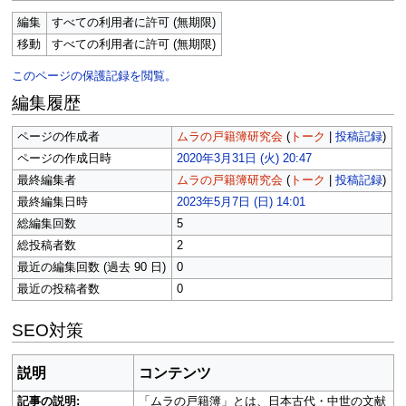
編集
すべての利用者に許可 (無期限)
移動
すべての利用者に許可 (無期限)
このページの保護記録を閲覧。
編集履歴
ページの作成者
ムラの戸籍簿研究会
(
トーク
|
投稿記録
)
ページの作成日時
2020年3月31日 (火) 20:47
最終編集者
ムラの戸籍簿研究会
(
トーク
|
投稿記録
)
最終編集日時
2023年5月7日 (日) 14:01
総編集回数
5
総投稿者数
2
最近の編集回数 (過去 90 日)
0
最近の投稿者数
0
SEO対策
説明
コンテンツ
記事の説明:
「ムラの戸籍簿」とは、日本古代・中世の文献