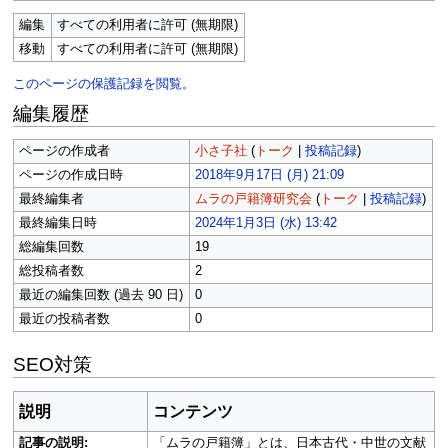
編集
すべての利用者に許可 (無期限)
移動
すべての利用者に許可 (無期限)
このページの保護記録を閲覧。
編集履歴
ページの作成者
小さ子社
(
トーク
|
投稿記録
)
ページの作成日時
2018年9月17日 (月) 21:09
最終編集者
ムラの戸籍簿研究会
(
トーク
|
投稿記録
)
最終編集日時
2024年1月3日 (水) 13:42
総編集回数
19
総投稿者数
2
最近の編集回数 (過去 90 日)
0
最近の投稿者数
0
SEO対策
説明
コンテンツ
記事の説明:
「ムラの戸籍簿」とは、日本古代・中世の文献