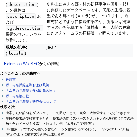
description
史料上にみえる郷・村の初見事例を国別・郡別
(
)
に集積したデータベースです。民衆の生活の基
この属性は
盤である郷・村 (＝ムラ) が、いつ生まれ 、近
description
お
世村にどのように接続するのか、あるいは消滅
よび
するのかを記録する「郷村表」を、人間の戸籍
og:description
にたとえて「ムラの戸籍簿」と呼んでいます。
要素のコンテンツを
制御します。
現地の記事:
ja-JP
locale
(
)
Extension:WikiSEO
からの情報
ページ操作
個人用ツール
ナ
ようこそムラの戸籍簿へ
ペ
ロ
巻頭言
ビ
ー
グ
郷・村名採録基準および凡例
ゲ
ジ
イ
「ムラの戸籍簿」作成対象の国々
ン
議
郷・村名検出数
ー
論
「ムラの戸籍簿」研究会について
シ
閲
検索方法
覧
検索したい語句をダブルクォートで囲むことで、完全一致検索することができます
ョ
ソ
複数の検索語で検索するとき、検索語の間にスペースを入れるとAND検索（全ての語
ン
ー
句を含むページを検索）されます。例「"ムラの" "戸籍簿"」
ス
OR検索（いずれかの語句を含むページを検索）をするには、「"ムラの" OR "戸籍
メ
を
簿"」のように検索文字列を記述します