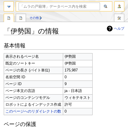
検索
その他
ヘルプ
「伊勢国」の情報
ナ
検
基本情報
ビ
索
ゲ
に
表示されるページ名
伊勢国
ー
移
既定のソートキー
伊勢国
シ
動
ョ
ページの長さ (バイト単位)
175,987
ン
名前空間 ID
0
に
ページ ID
9
移
ページ本文の言語
ja - 日本語
動
ページのコンテンツモデル
ウィキテキスト
ロボットによるインデックス作成
許可
このページへのリダイレクトの数
0
ページの保護