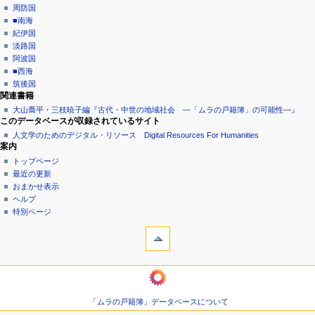
周防国
■南海
紀伊国
淡路国
阿波国
■西海
筑後国
関連書籍
大山喬平・三枝暁子編『古代・中世の地域社会 ―「ムラの戸籍簿」の可能性―』
このデータベースが収録されているサイト
人文学のためのデジタル・リソース Digital Resources For Humanities
案内
トップページ
最近の更新
おまかせ表示
ヘルプ
特別ページ
ツール
リ
ン
ク
ようこそムラの戸籍簿へ
元
巻
関
頭
連
「ムラの戸籍簿」データベースについて
言
ペ