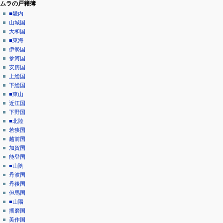
ニ
閲
ムラの戸籍簿
覧
ュ
■畿内
履
山城国
ー
歴
大和国
■東海
伊勢国
参河国
安房国
上総国
下総国
■東山
近江国
下野国
■北陸
若狭国
越前国
加賀国
能登国
■山陰
丹波国
丹後国
但馬国
■山陽
播磨国
美作国