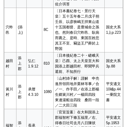
佐介弭苔
〔日本書紀巻七・景行天
皇〕五十五年春二月戊子朔
壬辰、以彦狭嶋王拝東山道
穴昨
(添
十五国都督、是豊城命之孫
国史大系
8C
邑
上)
也、然到春日穴昨邑、臥病
1上p.223
而薨之、是時、東国百姓悲
其王不至、竊盜王尸葬於上
野国
〔日本後紀巻二十・嵯峨天
添
越田
弘仁
皇〕己酉、太上天皇至大和
国史大系
上
810
村
1.9.12
国添上郡越田村、即聞甲兵
3p.88
郡
遮前、不知所行
〔山村姉子解〕謹解 申売
進所領田地并栗林等事／合
平安遺文
添
簀川
承暦
／一、作手田／在添上郡楊
10補p.44
上
1080
村
4.3.10
生郷簀川村／一楊田四段
一乗院文
郡
東邊湯船迫四段 桑田一段
書
／二大田三段
〔官宣旨案〕在大和国添上
郡福智村下條五福里／右、
平安遺文
添
得春日社司去月八日陳状
5p.1953
福智
長承