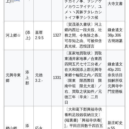
チカイノ事、ヲシアケ
上)☆
大寺文書
ノカウニヲイテソ、ユ
メヽヽ其躰ヲタレカシ
トイフ事ヲシラス候
〔賀茂基久書状〕河上
郷内西辻一段夫役、社
鎌倉遺文
(添
嘉暦
河上郷☆
1327
務之間、令免除之条、
38p.306
上)
2.9.5
可存知之由、可被仰含
古簡雑纂
真光候、恐惶謹言
〔某家地買取状〕買取
東涌井家地事／合東西
四間五尺七寸三分者／
鎌倉遺文
在大和国添上郡元興寺
40p.201
添
元興寺東
元徳
東郷十輪院之内／四至
奈良坊目
上
1331
郷
3.2.-
〈限東 限西際目 限
拙解所収
郡
南中垣 限北大道〉／
元興寺中
右、買取之状如件／元
門堂懸板
徳三年〈辛未〉二月
日
〔大和葛下郡興福寺供
養料足段銭収納注文〕
(端裏書)「興福寺供養[
新庄町史
添
]」平田庄田数千四百五
楢山郷
応永
p.55