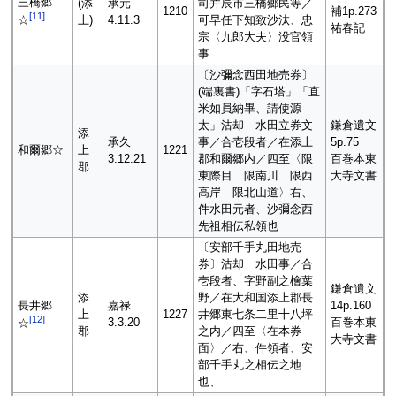
三橋郷
(添
承元
司并辰市三橋郷民等／
1210
補1p.273
[
11
]
上)
4.11.3
可早任下知致沙汰、忠
☆
祐春記
宗〈九郎大夫〉没官領
事
〔沙彌念西田地売券〕
(端裏書)「字石塔」「直
米如員納畢、請使源
太」沽却 水田立券文
鎌倉遺文
添
承久
事／合壱段者／在添上
5p.75
和爾郷☆
上
1221
3.12.21
郡和爾郷内／四至〈限
百巻本東
郡
東際目 限南川 限西
大寺文書
高岸 限北山道〉右、
件水田元者、沙彌念西
先祖相伝私領也
〔安部千手丸田地売
券〕沽却 水田事／合
壱段者、字野副之檜葉
鎌倉遺文
添
野／在大和国添上郡長
長井郷
嘉禄
14p.160
上
1227
井郷東七条二里十八坪
[
12
]
3.3.20
百巻本東
☆
郡
之内／四至〈在本券
大寺文書
面〉／右、件領者、安
部千手丸之相伝之地
也、