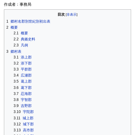
作成者：事務局
目次
1
郷村名郡別世紀別初出表
2
概要
2.1
概要
2.2
典拠史料
2.3
凡例
3
郷村表
3.1
添上郡
3.2
添下郡
3.3
平群郡
3.4
広瀬郡
3.5
葛上郡
3.6
葛下郡
3.7
忍海郡
3.8
宇智郡
3.9
吉野郡
3.10
宇陀郡
3.11
城上郡
3.12
城下郡
3.13
高市郡