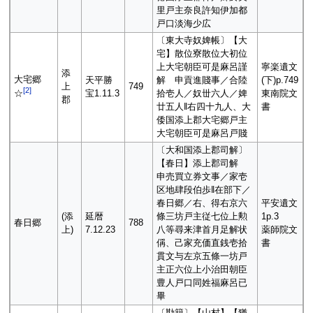
里戸主奈良許知伊加都
戸口淡海少広
〔東大寺奴婢帳〕【大
宅】散位寮散位大初位
上大宅朝臣可是麻呂謹
寧楽遺文
添
大宅郷
天平勝
解 申貢進賤事／合陸
(下)p.749
上
749
[
2
]
宝1.11.3
拾壱人／奴丗六人／婢
東南院文
☆
郡
廿五人‖右四十九人、大
書
倭国添上郡大宅郷戸主
大宅朝臣可是麻呂戸賤
〔大和国添上郡司解〕
【春日】添上郡司解
申売買立券文事／家壱
区地肆段伯歩‖在部下／
春日郷／右、得右京六
平安遺文
(添
延暦
條三坊戸主従七位上勲
1p.3
春日郷
788
上)
7.12.23
八等尋来津首月足解状
薬師院文
偁、己家充価直銭壱拾
書
貫文与左京五條一坊戸
主正六位上小治田朝臣
豊人戸口同姓福麻呂已
畢
〔勘籍〕【山村】【猶