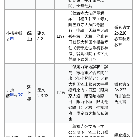
間、全無他妨
〔笠置寺大法師等解
案〕【楊生】東大寺別
院笠置寺大法師等謹
鎌倉遺文
解 申請 天裁事／請
小楊生郷
(添
建久
2p.216
1197
被殊蒙 天裁、停止春
[
8
]
上)
8.2.-
春華秋月
☆
日社領大和国小楊生郷
抄草
住民安部近弘等横募神
威、背鳥羽院庁御下文
并副下絵図四至
〔僧定西家地譲状〕譲
与 家地事／合弐間半
者〈但七尺間定〉／在
大和国添上郡東大寺手
鎌倉遺文
添
手掻
元久
掻郷之内／四至〈限東
3p.233
上
1205
[
9
]
[
10
]
2.3.13
京大道 限南類地際
筒井寛聖
郷
☆
郡
目 限西中垣 限北他
氏文書
領際目〉／右、件家地
者、僧定西之相伝私領
也
〔興福寺公文所下文〕
公文所下 添上郡刀禰
鎌倉遺文