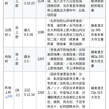
上
1134
偁、去八月十八日宣旨偁、
根津美術
村
3.10.23
郡
謹検旧実、当庄者是寺僧戒
館所蔵文
和上戒龍去天暦年中、以私
書
領田畠
〔礼阿弥陀仏田地寄進状〕
寄進 湯田事／合弐段者／
鎌倉遺文
添
法用
建久
在大和国添上郡大殿山内法
2p.305
上
1198
村☆
9.4.29
用村／行友名西谷三段内上
百巻本東
郡
切二段／四至〈限東峯 限
大寺文書
西峯 限南峯 限北細路〉
〔登美貞守田地売券〕沽却
鎌倉遺文
添
進田地事／合壹段者／四至
色知
建永
補1p.241
上
1207
〈東限田頭 南限石／西限
村
2.2.-
東大寺文
郡
道 北限道〉／在大和国添
書
上郡色地村、字上津和田迫
〔国依等連署畠売券〕沽
却 私領畠地新券文事／合
壱所者／在邑地上村河原畠
邑地
西ノソイ／四至在本券面在
鎌倉遺文
(添
正応
上村
1292
之／右、件畠地之元者、沙
23p.313
上)
5.12.18
[
22
]
彌願佛房之先祖相伝之私領
大宮文
☆
也、雖然、死去尅、子息等
依合テ、紀利国限永代、現