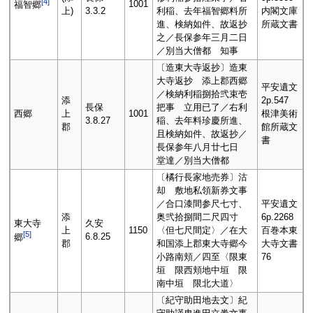
[
4
]
1001
福智郷
上)
3.3.2
利稲、去年福智郷料所
内閣文庫
進、検納如件、故返抄
所蔵文書
之／長保参年三月二日
／別当大僧都 知事
〔造東大寺返抄〕造東
大寺返抄 添上郡西郷
平安遺文
／検納利稲捌拾弐束壱
添
2p.547
長保
把事 立用已了／右利
西郷
上
1001
根津美術
3.8.27
稲、去年料珍慶所進、
郡
館所蔵文
且検納如件、故返抄／
書
長保参年八月廿七日
堂達／別当大僧都
〔橘行長家地売券〕沽
却 敷地私領新券文事
／合口漆間参尺七寸、
平安遺文
添
奥弐拾捌間二尺四寸
6p.2268
東大寺
久安
上
1150
〈但七尺間定〉／在大
百巻本東
[
5
]
6.8.25
郷
郡
和国添上郡東大寺郷今
大寺文書
小路南頬／四至〈限東
76
垣 限西頬地中垣 限
南中垣 限北大道〉
〔紀守助田地去文〕紀