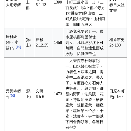
上
1399
十町三反小四十歩〈二
大宅寺郷
6.1.13
春日大社
郡
百反銭〉‖添上郡／寺方
文書
‖大乗院方‖楢山郷 二
町八段‖大宅寺・山村両
郷 四町五段大
〔経覚私要鈔〕一、辰
唐桃郷
市唐桃郷鳥屋付使
(添
長禄
橿原市史
(杏・小
1458
云々、凡非理沙汰不可
上)
2.12.25
2p.180
[
19
]
然間、自門跡遣北面成
筵)☆
敗歟、祐識依申也
〔大乗院寺社雑事記〕
一、山水普心御童子・
力者色々尽事之間、両
座中二百疋給之、畏入
了、今度普心方召仰人
夫等事、元興寺郷・御
元興寺郷
(添
文明
田原本町
1473
領内野田・法乗院・花
[
20
]
上)
6.5.6
史p.150
☆
薗・苻坂油座衆・檜皮
座衆・笠帳座衆・桶座
衆・塩座衆五个所・十
座・法貴寺・寺本郷以
下田舎御領等、各連日
召仰之