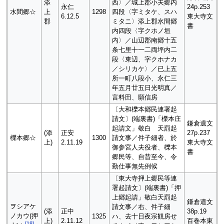
添
西〉／城上郡小夫郷内
永仁
24p.253
水間郷☆
上
1298
四段〈字ミタケ、スハ
6.12.5
東大寺文
郡
ミタニ〉添上郡水間郷
書
内四段〈字クホノ垣
内〉／山辺郡南郷十五
条七里十一二両坪内二
段〈東辺、字クホナカ
／シリカケ〉／已上五
所一町八段小、永仁三
年五月廿五日光明真／
言料田、願信房
〔大和櫟本郷民連署起
請文〕(端裏書)「櫟本庄
鎌倉遺文
起請文」敬白 天罰起
(添
正安
27p.237
櫟本郷☆
1300
請文事／件子細者、於
上)
2.11.19
東大寺文
御参宮人夫役者、櫟本
書
郷民等、自昔至今、令
勤仕事無先例候
〔東大寺押上郷民等連
署起請文〕(端裏書)「押
上郷起請」敬白天罰起
鎌倉遺文
ヲシアケ
請文事／右、件子細
(添
正中
38p.19
ノカウ(押
1325
ハ、去十日夜宗観房せ
上)
2.11.12
百巻本東
[
18
]