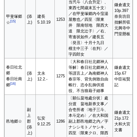
当弐斗〈八合升定〉、
鎌倉遺文
東西七間歳末五十文〉
10p.397
／在甲斐塚郷内今窪湯
甲斐塚郷
(添
建長
奈良坊目
1253
屋敷也／四至〈限東
[
15
]
上)
5.10.19
拙解所収
☆
井 限南領地 限西大
元興寺中
道 限北辻子〉／右、
門堂懸板
寄進状如件／建長五
〈癸丑〉十月十九日
檀主中三子〈在判〉／
字四郎女
〔大和春日社北郷神人
春日社北
等解〕春日社北郷神人
鎌倉遺文
郷
(添
文永
等謹言上／為南郷神人
15p.67
1275
春日社南
上)
12.2.-
春宗等、背先例致自由
中臣祐賢
[
16
]
帳行、恣令乱御供巡
記
郷
役、不当狼藉子細事
〔願仏畠地處分状〕處
分渡 畠地新券文事／
副
合壱所者〈地子三斗、
鎌倉遺文
上
本斗定め〉／在大和国
弘安
21p.172
邑地郷☆
郡
1286
副上郡邑地郷之内／字
9.12.25
大和大宮
(添
ナシシモトノヤシキ、
文書
上)
四至〈限東クロ、限西