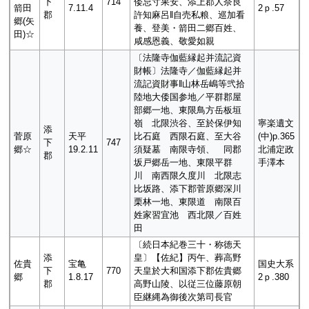
下
714
倭忌寸果安、添上郡人奈良
箭田
7.11.4
2ｐ.57
郡
許知麻呂‖自売私粮、巡加看
郷(矢
養、登美・箭田二郷百姓、
田)☆
咸感恩義、敬愛如親
〔法隆寺伽藍縁起并流記資
財帳〕法隆寺／伽藍縁起并
流記資財事‖山林岳嶋等弐拾
陸地大倭国参地／平群郡屋
部郷一地、東限鳥方岳板垣
嶺 北限渋谷、至於保伊知
寧楽遺文
添
菅原
天平
比石庭 西限石庭、至大谷
(中)p.365
下
747
郷☆
19.2.11
須疑墓 南限寺領、 同郡
北浦定政
郡
坂戸郷岳一地、東限平群
手澤本
川 南西限久度川 北限志
比坂路、添下郡菅原郷深川
栗林一地、東限道 南限百
姓家習宜池 西北限／百姓
田
〔続日本紀巻三十・称徳天
添
皇〕【佐紀】丙午、葬高野
佐貴
宝亀
国史大系
下
770
天皇於大和国添下郡佐貴郷
郷
1.8.17
2ｐ.380
郡
高野山陵、以従三位藤原朝
臣継縄為御後次第司長官