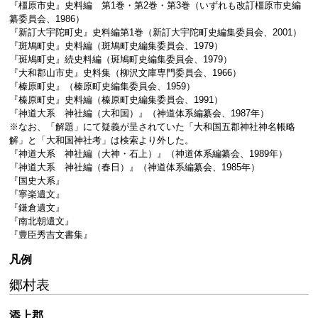
『橿原市史』史料編 第1巻・第2巻・第3巻（いずれも改訂橿原市史編
纂委員会、1986）
『新訂大宇陀町史』史料編第1巻（新訂大宇陀町史編集委員会、2001）
『斑鳩町史』史料編（斑鳩町史編集委員会、1979）
『斑鳩町史』続史料編（斑鳩町史編集委員会、1979）
『大和郡山市史』史料集（柳沢文庫専門委員会、1966）
『榛原町史』（榛原町史編集委員会、1959）
『榛原町史』史料編（榛原町史編集委員会、1991）
『神道大系 神社編（大和国）』（神道体系編纂会、1987年）
※なお、「解題」にて疑義が呈されていた「大和国五郡神社神名帳略
解」と「大和国神社考」は検索より外した。
『神道大系 神社編（大神・石上）』（神道体系編纂会、1989年）
『神道大系 神社編（春日）』（神道体系編纂会、1985年）
『国史大系』
『寧楽遺文』
『鎌倉遺文』
『南北朝遺文』
『豊臣秀吉文書集』
凡例
郷村表
添上郡