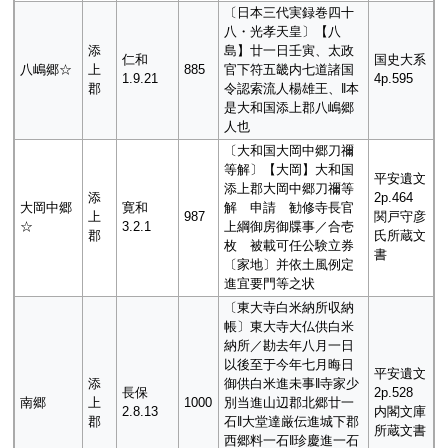
〔日本三代実録巻四十
八・光孝天皇〕【八
添
島】廿一日壬寅、太政
仁和
国史大系
八嶋郷☆
上
885
官下符五畿内七道諸国
1.9.21
4p.595
郡
令認索流人楊雄王、‖本
是大和国添上郡八嶋郷
人也
〔大和国大岡中郷刀禰
等解〕【大岡】大和国
平安遺文
添上郡大岡中郷刀禰等
添
2p.464
大岡中郷
寛和
解 申請 勧修寺長官
上
987
関戸守彦
☆
3.2.1
上綱御房御牒事／合壱
郡
氏所蔵文
枚 被載可任公験立券
書
〔家地〕并依土風例定
進宜要門等之状
〔東大寺白米納所収納
帳〕東大寺大仏供白米
納所／勘去年八月一日
以後至于今年七月晦日
平安遺文
添
御供白米進未事‖寺家少
長保
2p.528
南郷
上
1000
別当進山辺郡北郷廿一
2.8.13
内閣文庫
郡
石‖大堂達厳伝進城下郡
所蔵文書
西郷料一石‖珍慶進一石