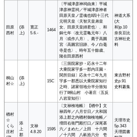
〔平城津彦神祠由来〕平城
津彦神霊祠／平城津彦神者
田原天皇ノ霊魂也‖四十三代
神道大系
元明天皇〈天智天皇弟皇
(大
田原
(添
寛正
女、田原天皇姉君也〉、和
和)p.10
1464
西村
上)
5.6.-
銅七年〈改元霊亀元年〉八
奈良豆比
月〈或作八月〉、薨于高圓
古神社史
宮〈高圓宮旧跡、今ノ白毫
料
寺是也〉、時年五十餘歳、
陵在田原西村
〔三箇院家抄・応永十二年
大乗院家宇多一郡内庄園・
関所目録〕応永十二年九月
東吉野村
桐山
(添
15C
宇多一郡悉以大乗院家知行
史p.91
村☆
上)
之時、諸家領地分半分致知
史料纂集
行了‖桐山村 小著庄〈五反
八岩室知行〉
〔文禄検地帳〕【楢中】文
禄四年／八月廿日／大和国
楢村
添上郡之内楢村御検地帳／
☆
天理市史
添
増田右衛門殿打口／深尾甚
くら
文禄
5p.343
上
1595
六／まめた／上田 十六間
庄村
4.8.20
天理図書
郡
／十六間 八畝拾六分 壱