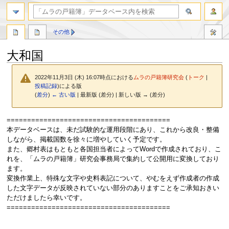
検索
その他
大和国
2022年11月3日 (木) 16:07時点における
ムラの戸籍簿研究会
(
トーク
|
投稿記録
)
による版
(
差分
)
← 古い版
| 最新版 (差分) | 新しい版 → (差分)
ナ
検
========================================
ビ
索
本データベースは、未だ試験的な運用段階にあり、これから改良・整備
ゲ
に
しながら、掲載国数を徐々に増やしていく予定です。
ー
移
また、郷村表はもともと各国担当者によってWordで作成されており、こ
シ
動
れを、「ムラの戸籍簿」研究会事務局で集約して公開用に変換しており
ョ
ます。
ン
変換作業上、特殊な文字や史料表記について、やむをえず作成者の作成
に
した文字データが反映されていない部分のありますことをご承知おきい
移
ただけましたら幸いです。
動
========================================