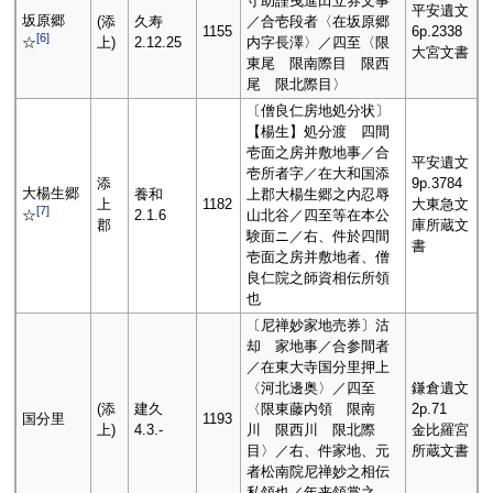
守助謹曳進田立券文事
平安遺文
坂原郷
(添
久寿
／合壱段者〈在坂原郷
1155
6p.2338
[
6
]
上)
2.12.25
内字長澤〉／四至〈限
☆
大宮文書
東尾 限南際目 限西
尾 限北際目〉
〔僧良仁房地処分状〕
【楊生】処分渡 四間
壱面之房并敷地事／合
平安遺文
壱所者字／在大和国添
添
9p.3784
大楊生郷
養和
上郡大楊生郷之内忍辱
上
1182
大東急文
[
7
]
2.1.6
山北谷／四至等在本公
☆
郡
庫所蔵文
験面ニ／右、件於四間
書
壱面之房并敷地者、僧
良仁院之師資相伝所領
也
〔尼禅妙家地売券〕沽
却 家地事／合参間者
／在東大寺国分里押上
〈河北邊奥〉／四至
鎌倉遺文
(添
建久
〈限東藤内領 限南
2p.71
国分里
1193
上)
4.3.-
川 限西川 限北際
金比羅宮
目〉／右、件家地、元
所蔵文書
者松南院尼禅妙之相伝
私領也／年来領掌之