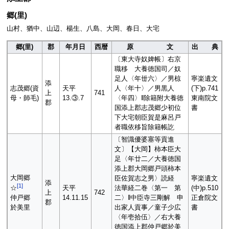
郷(里)
山村、猶中、山辺、楊生、八島、大岡、春日、大宅
郷(里)
郡
年月日
西暦
原 文
出 典
〔東大寺奴婢帳〕右京
職移 大養徳国司／奴
足人〈年丗六〉／男椋
寧楽遺文
添
志茂郷(資
天平
人〈年十〉／男黒人
(下)p.741
上
741
母・師毛)
13.③.7
〈年四〉‖除籍附大養徳
東南院文
郡
国添上郡志茂郷少初位
書
下大宅朝臣賀是麻呂戸
者職依移旨除籍帳訖
〔智識優婆塞等貢進
文〕【大岡】柿本臣大
足〈年廿二／大養徳国
添上郡大岡郷戸頭柿本
大岡郷
臣佐賀志之男〉読経
寧楽遺文
添
[
1
]
天平
法華経二巻〈第一 第
(中)p.510
☆
上
742
14.11.15
二〉‖中臣寺三剛解 申
正倉院文
仲戸郷
郡
出家人貢事／童子少広
書
於美里
〈年壱拾伍〉／右大養
徳国添上郡仲戸郷於美