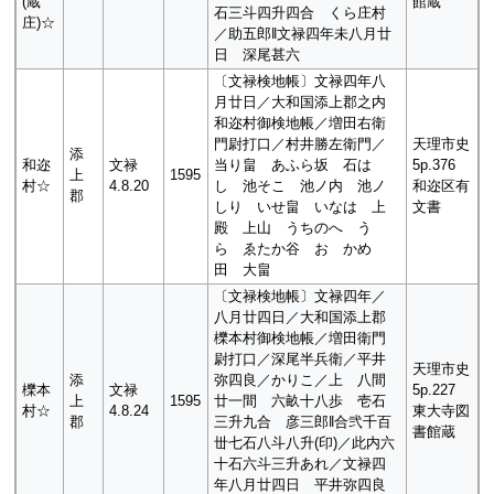
(蔵
館蔵
石三斗四升四合 くら庄村
庄)☆
／助五郎‖文禄四年未八月廿
日 深尾甚六
〔文禄検地帳〕文禄四年八
月廿日／大和国添上郡之内
和迩村御検地帳／増田右衛
門尉打口／村井勝左衛門／
天理市史
添
和迩
文禄
当り畠 あふら坂 石は
5p.376
上
1595
村☆
4.8.20
し 池そこ 池ノ内 池ノ
和迩区有
郡
しり いせ畠 いなは 上
文書
殿 上山 うちのへ う
ら ゑたか谷 おゝかめ
田 大畠
〔文禄検地帳〕文禄四年／
八月廿四日／大和国添上郡
櫟本村御検地帳／増田衛門
尉打口／深尾半兵衛／平井
天理市史
添
弥四良／かりこ／上 八間
櫟本
文禄
5p.227
上
1595
廿一間 六畝十八歩 壱石
村☆
4.8.24
東大寺図
郡
三升九合 彦三郎‖合弐千百
書館蔵
丗七石八斗八升(印)／此内六
十石六斗三升あれ／文禄四
年八月廿四日 平井弥四良