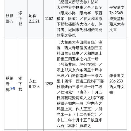
〔紀国末所領売券〕沽却
大池中谷壱処事／合／四至
平安遺文
添
〈限東小路 限南峯 限西
7p.2548
秋篠
応保
下
1162
横峯 限峯〉／在大和国添
成簀堂所
郷☆
2.2.21
郡
下郡秋篠郷内大池／右、件
蔵東大寺
谷者、紀国末先祖相伝開発
文書
領掌之谷也
〔大和西大寺田園目録〕注
置 西大寺塔僧房通別三宝
料田畠目録事／大和国葛上
郡丗三四五条之内庄一所
〈号新井庄、坪付在別〉／
添上郡東京六条四里十坪中
三段／山邊郡南郷十三条六
鎌倉遺文
秋篠
添
永仁
里十四坪 西邊三段‖添下郡
26p.250
寺
下
1298
6.12.5
秋篠郷内三条三里一坪二段
西大寺文
[
24
]
郡
郷
／仁治元年〈庚子〉十月五
書
日興芸職賢房寄入之‖添下郡
秋篠寺郷内一段〈字内寺之
嶋畠上東、作人正直〉／所
当米一石〈十二合升定〉／
永仁二年十月十五日以直米
八石〈本器〉買取之