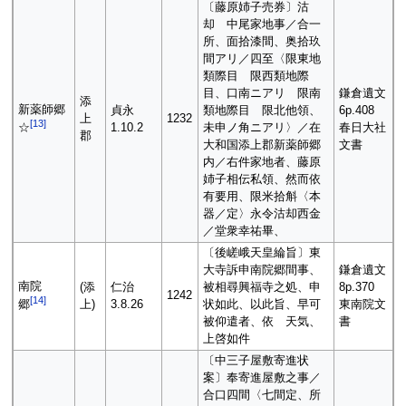
〔藤原姉子売券〕沽
却 中尾家地事／合一
所、面拾漆間、奥拾玖
間アリ／四至〈限東地
類際目 限西類地際
目、口南ニアリ 限南
鎌倉遺文
添
新薬師郷
貞永
類地際目 限北他領、
6p.408
上
1232
[
13
]
1.10.2
未申ノ角ニアリ〉／在
春日大社
☆
郡
大和国添上郡新薬師郷
文書
内／右件家地者、藤原
姉子相伝私領、然而依
有要用、限米拾斛〈本
器／定〉永令沽却西金
／堂衆幸祐畢、
〔後嵯峨天皇綸旨〕東
大寺訴申南院郷間事、
鎌倉遺文
南院
(添
仁治
被相尋興福寺之処、申
8p.370
1242
[
14
]
上)
3.8.26
状如此、以此旨、早可
東南院文
郷
被仰遣者、依 天気、
書
上啓如件
〔中三子屋敷寄進状
案〕奉寄進屋敷之事／
合口四間〈七間定、所