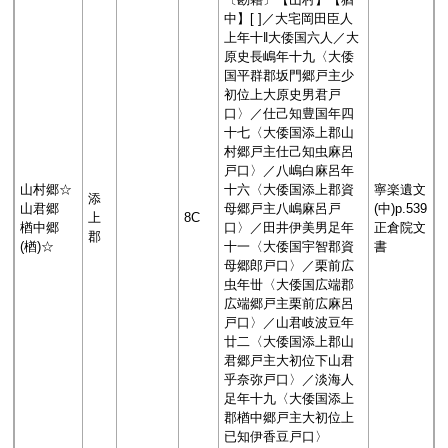
中】[ ]／大宅岡田臣人
上年十‖大倭国六人／大
原史長嶋年十九〈大倭
国平群郡坂門郷戸主少
初位上大原史男君戸
口〉／仕己知豊国年四
十七〈大倭国添上郡山
村郷戸主仕己知虫麻呂
戸口〉／八嶋白麻呂年
山村郷☆
十六〈大倭国添上郡資
寧楽遺文
添
山君郷
母郷戸主八嶋麻呂戸
(中)p.539
上
8C
楢中郷
口〉／田井伊美男足年
正倉院文
郡
(楢)☆
十一〈大倭国宇智郡資
書
母郷郎戸口〉／栗前広
虫年丗〈大倭国広端郡
広端郷戸主栗前広麻呂
戸口〉／山君岐波豆年
廿二〈大倭国添上郡山
君郷戸主大初位下山君
乎奈弥戸口〉／淡海人
足年十九〈大倭国添上
郡楢中郷戸主大初位上
已知伊香豆戸口〉