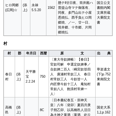
懸テ‖廿日夜、筒井殿ハ
国立公文
ヒロ岡郷
(添
永禄
1562
普提山寺マテ御落有、
書館内閣
(広岡)☆
上)
5.5.20
同夜、多門山出テ小屋
文庫所蔵
悉焼払、西手負ヒロ岡
大乗院文
郷焼、／一、廿一日、
書
筒井郷、十市郷、片岡
郷焼払
村
村
郡
年月日
西暦
原 文
出 典
〔東大寺奴婢帳〕【春日】
官奴司解 申選定奴婢事／
合奴婢二百人〈嶋宮奴丗四
寧楽遺文
天平勝
春日
(添
人 廣瀬村常奴三人 春日
(下)p.752
宝
750
村
上)
村常奴三人 今奴丗一人
東南院文
2.2.24
内匠寮今奴十三人 庵知村
書
常奴八人 飽浪村常婢一
人〉
〔日本書紀巻五・崇神天
皇〕八年〔癸卯〕夏四月庚
高橋
(添
国史大系
8C
子朔乙卯、以高橋邑人活日
邑
上)
1上p.162
為大神之掌酒〈掌酒、此云