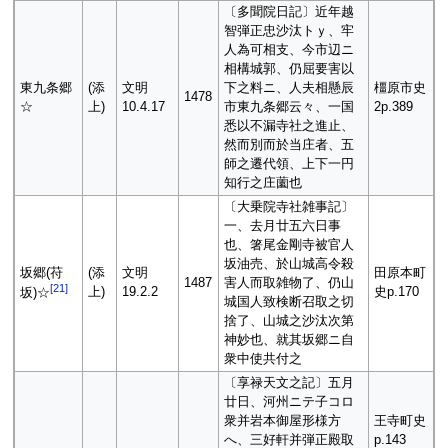
〔多聞院日記〕近年越
智弾正忠沙汰トｙ、牢
人為可相支、今市辺ニ
相構城郭、仍屈要害以
東九条郷
(添
文明
下之料ニ、人夫相懸辰
橿原市史
1478
☆
上)
10.4.17
市東九条郷云々、一国
2p.389
悉以不漏寺社之進止、
然而別而於当庄者、五
師之遷代領、上下一円
知行之庄薗也
〔大乗院寺社雑事記〕
一、去月廿五六日事
也、箸尾金剛寺被官人
坂油売、於山城高令殺
坂郷(苻
(添
文明
田原本町
1487
害人而取雑物了、仍山
[
21
]
上)
19.2.2
史p.170
坂)☆
城国人致検断召取之切
捨了、山城之沙汰次第
神妙也、就其坂郷ニ自
衆中使共付之
〔享禄天文之記〕五月
廿日、河州ニテ子コロ
衆并岩本御屋形様方
王寺町史
へ、三好軒并弾正殿取
p.143