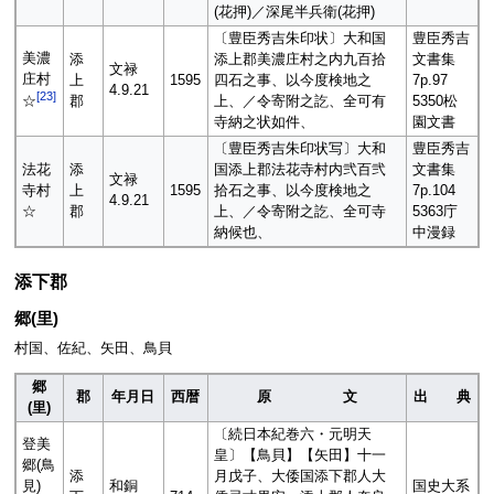
(花押)／深尾半兵衛(花押)
〔豊臣秀吉朱印状〕大和国
豊臣秀吉
美濃
添
添上郡美濃庄村之内九百拾
文書集
文禄
庄村
上
1595
四石之事、以今度検地之
7p.97
4.9.21
[
23
]
郡
上、／令寄附之訖、全可有
5350松
☆
寺納之状如件、
園文書
〔豊臣秀吉朱印状写〕大和
豊臣秀吉
法花
添
国添上郡法花寺村内弐百弐
文書集
文禄
寺村
上
1595
拾石之事、以今度検地之
7p.104
4.9.21
☆
郡
上、／令寄附之訖、全可寺
5363庁
納候也、
中漫録
添下郡
郷(里)
村国、佐紀、矢田、鳥貝
郷
郡
年月日
西暦
原 文
出 典
(里)
〔続日本紀巻六・元明天
登美
皇〕【鳥貝】【矢田】十一
郷(鳥
添
月戊子、大倭国添下郡人大
見)
和銅
国史大系