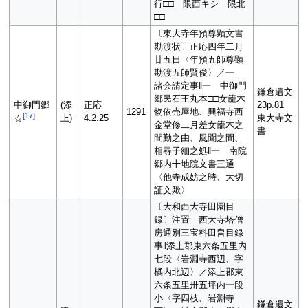
行□□ 限西キシ 限北
□□
〔東大寺年預尊顕文書
勘渡状〕正応四年二月
廿五日〈年預五師尊顕
勘渡五師賢俊〉／一
諸会請定事‖一 中御門
鎌倉遺文
郷民石王丸本□□女籠木
中御門郷
(添
正応
23p.81
1291
物依売屋地、興福寺西
[
17
]
上)
4.2.25
東大寺文
☆
金堂修二月差女籠木之
書
間勤之由、風聞之間、
相尋子細之処‖一 南院
郷内十地院文書三通
〈他寺成妨之時、大切
証文歟〉
〔大和西大寺田園目
録〕注置 西大寺塔僧
房通別三宝料田畠目録
事‖添上郡東六条五里内
七段〈岩淵寺西辺、字
橘内北辺〉／添上郡東
六条五里卅五坪内一段
小〈字四枝、岩淵寺
鎌倉遺文