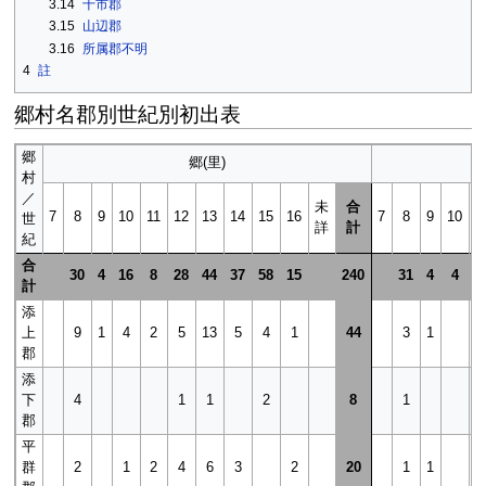
3.14
十市郡
3.15
山辺郡
3.16
所属郡不明
4
註
郷村名郡別世紀別初出表
郷
郷(里)
村
／
未
合
7
8
9
10
11
12
13
14
15
16
7
8
9
10
1
世
詳
計
紀
合
30
4
16
8
28
44
37
58
15
240
31
4
4
計
添
上
9
1
4
2
5
13
5
4
1
44
3
1
郡
添
下
4
1
1
2
8
1
郡
平
群
2
1
2
4
6
3
2
20
1
1