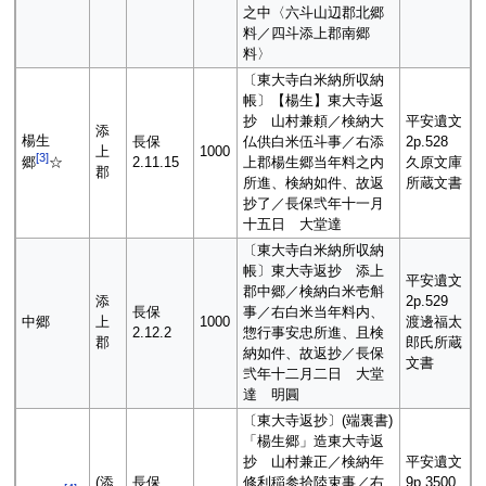
之中〈六斗山辺郡北郷
料／四斗添上郡南郷
料〉
〔東大寺白米納所収納
帳〕【楊生】東大寺返
抄 山村兼頼／検納大
平安遺文
添
楊生
長保
仏供白米伍斗事／右添
2p.528
上
1000
[
3
]
2.11.15
上郡楊生郷当年料之内
久原文庫
郷
☆
郡
所進、検納如件、故返
所蔵文書
抄了／長保弐年十一月
十五日 大堂達
〔東大寺白米納所収納
帳〕東大寺返抄 添上
平安遺文
郡中郷／検納白米壱斛
添
2p.529
長保
事／右白米当年料内、
中郷
上
1000
渡邊福太
2.12.2
惣行事安忠所進、且検
郡
郎氏所蔵
納如件、故返抄／長保
文書
弐年十二月二日 大堂
達 明圓
〔東大寺返抄〕(端裏書)
「楊生郷」造東大寺返
抄 山村兼正／検納年
平安遺文
(添
長保
修利稲参拾陸束事／右
9p.3500