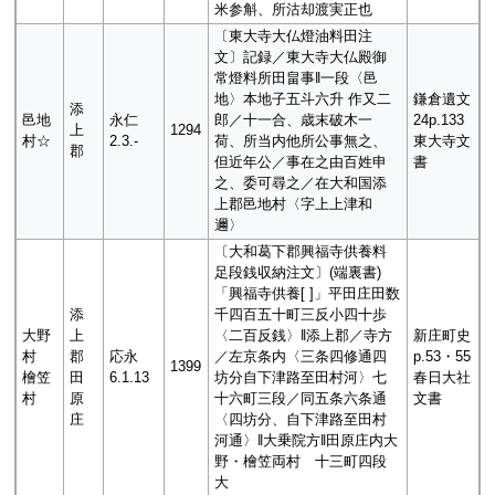
米参斛、所沽却渡実正也
〔東大寺大仏燈油料田注
文〕記録／東大寺大仏殿御
常燈料所田畠事‖一段〈邑
地〉本地子五斗六升 作又二
鎌倉遺文
添
邑地
永仁
郎／十一合、歳末破木一
24p.133
上
1294
村☆
2.3.-
荷、所当内他所公事無之、
東大寺文
郡
但近年公／事在之由百姓申
書
之、委可尋之／在大和国添
上郡邑地村〈字上上津和
邇〉
〔大和葛下郡興福寺供養料
足段銭収納注文〕(端裏書)
「興福寺供養[ ]」平田庄田数
添
千四百五十町三反小四十歩
大野
上
〈二百反銭〉‖添上郡／寺方
新庄町史
村
郡
応永
／左京条内〈三条四修通四
p.53・55
1399
檜笠
田
6.1.13
坊分自下津路至田村河〉七
春日大社
村
原
十六町三段／同五条六条通
文書
庄
〈四坊分、自下津路至田村
河通〉‖大乗院方‖田原庄内大
野・檜笠両村 十三町四段
大