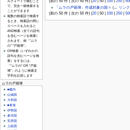
(
前の 50 件
|
次の 50 件
) (
20
|
50
|
100
|
250
|
50
ルクォートで囲むこと
で、完全一致検索する
「ムラの戸籍簿」作成対象の国々
(
← リンク
ことができます
(
前の 50 件
|
次の 50 件
) (
20
|
50
|
100
|
250
|
50
複数の検索語で検索す
るとき、検索語の間に
スペースを入れると
AND検索（全ての語句
を含むページを検索）
されます。例「"ムラ
の" "戸籍簿"」
OR検索（いずれかの
語句を含むページを検
索）をするには、
「"ムラの" OR "戸籍
簿"」のように検索文
字列を記述します
ムラの戸籍簿
■畿内
山城国
大和国
■東海
伊勢国
参河国
安房国
上総国