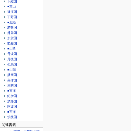
下総国
■東山
近江国
下野国
■北陸
若狭国
越前国
加賀国
能登国
■山陰
丹波国
丹後国
但馬国
■山陽
播磨国
美作国
周防国
■南海
紀伊国
淡路国
阿波国
■西海
筑後国
関連書籍