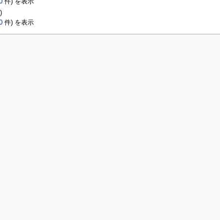
0
件) を表示
)
0
件) を表示