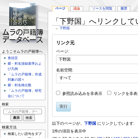
ページ
議論
ソースを閲覧
履歴
「下野国」へリンクして
←
下野国
ナ
検
リンク元
ビ
索
ゲ
に
ページ:
ナ
ようこそムラの戸籍簿へ
ー
移
巻頭言
ビ
シ
動
郷・村名採録基準およ
ョ
ゲ
び凡例
名前空間:
ン
「ムラの戸籍簿」作成
ー
に
すべて
対象の国々
シ
移
郷・村名検出数
動
「ムラの戸籍簿」研究
ョ
参照読み込みを非表示
リンクを非表
会について
ン
検索
実行
メ
ニ
以下のページが、
下野国
にリンクしています:
ュ
検索方法
1件の項目を表示中
ー
検索したい語句をダブ