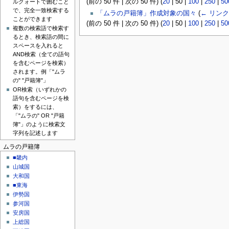
(
前の 50 件
|
次の 50 件
) (
20
|
50
|
100
|
250
|
50
ルクォートで囲むこと
で、完全一致検索する
「ムラの戸籍簿」作成対象の国々
(
← リンク
ことができます
(
前の 50 件
|
次の 50 件
) (
20
|
50
|
100
|
250
|
50
複数の検索語で検索す
るとき、検索語の間に
スペースを入れると
AND検索（全ての語句
を含むページを検索）
されます。例「"ムラ
の" "戸籍簿"」
OR検索（いずれかの
語句を含むページを検
索）をするには、
「"ムラの" OR "戸籍
簿"」のように検索文
字列を記述します
ムラの戸籍簿
■畿内
山城国
大和国
■東海
伊勢国
参河国
安房国
上総国