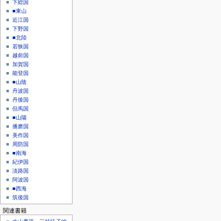
下総国
■東山
近江国
下野国
■北陸
若狭国
越前国
加賀国
能登国
■山陰
丹波国
丹後国
但馬国
■山陽
播磨国
美作国
周防国
■南海
紀伊国
淡路国
阿波国
■西海
筑後国
関連書籍