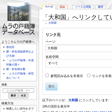
ページ
議論
ソースを閲覧
履歴
「大和国」へリンクして
←
大和国
ナ
検
リンク元
ビ
索
ゲ
に
ページ:
ナ
ようこそムラの戸籍簿へ
ー
移
巻頭言
ビ
シ
動
郷・村名採録基準およ
ョ
ゲ
び凡例
名前空間:
ン
「ムラの戸籍簿」作成
ー
に
すべて
対象の国々
シ
移
郷・村名検出数
動
「ムラの戸籍簿」研究
ョ
参照読み込みを非表示
リンクを非表
会について
ン
検索
実行
メ
ニ
以下のページが、
大和国
にリンクしています:
ュ
検索方法
1件の項目を表示中
ー
検索したい語句をダブ