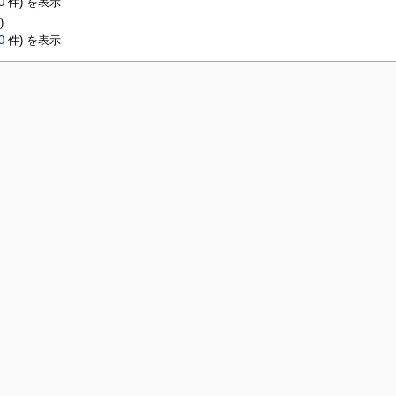
0
件) を表示
)
0
件) を表示