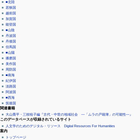
■北陸
若狭国
越前国
加賀国
能登国
■山陰
丹波国
丹後国
但馬国
■山陽
播磨国
美作国
周防国
■南海
紀伊国
淡路国
阿波国
■西海
筑後国
関連書籍
大山喬平・三枝暁子編『古代・中世の地域社会 ―「ムラの戸籍簿」の可能性―』
このデータベースが収録されているサイト
人文学のためのデジタル・リソース Digital Resources For Humanities
案内
トップページ