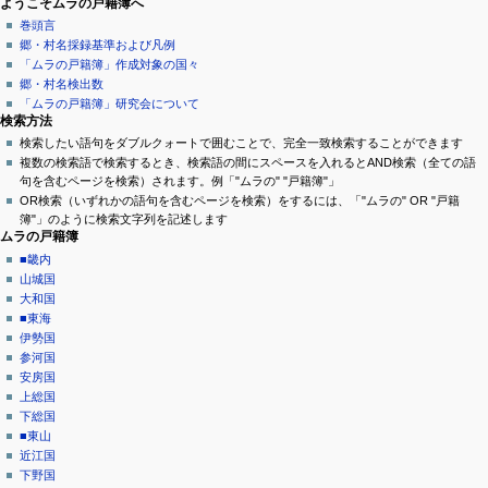
8
ページ操作
個人用ツール
ナ
ようこそムラの戸籍簿へ
0
年
カ
ロ
巻頭言
ビ
月
9
テ
グ
郷・村名採録基準および凡例
1
ゲ
ゴ
イ
月
「ムラの戸籍簿」作成対象の国々
日
リ
ン
1
郷・村名検出数
ー
(
議
8
「ムラの戸籍簿」研究会について
土
シ
論
検索方法
日
)
閲
検索したい語句をダブルクォートで囲むことで、完全一致検索することができます
ョ
(
覧
複数の検索語で検索するとき、検索語の間にスペースを入れるとAND検索（全ての語
火
ン
ソ
句を含むページを検索）されます。例「"ムラの" "戸籍簿"」
)
ー
OR検索（いずれかの語句を含むページを検索）をするには、「"ムラの" OR "戸籍
メ
ス
簿"」のように検索文字列を記述します
ニ
を
ムラの戸籍簿
閲
ュ
■畿内
覧
山城国
ー
履
大和国
歴
■東海
伊勢国
参河国
安房国
上総国
下総国
■東山
近江国
下野国