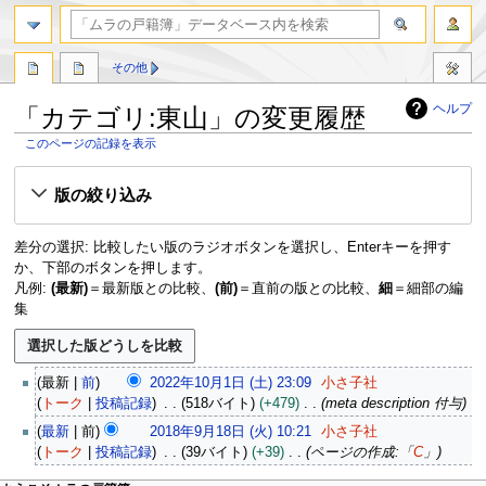
検索
その他
ヘルプ
「カテゴリ:東山」の変更履歴
このページの記録を表示
ナ
検
版の絞り込み
ビ
索
ゲ
に
ー
移
差分の選択: 比較したい版のラジオボタンを選択し、Enterキーを押す
シ
動
か、下部のボタンを押します。
ョ
凡例:
(最新)
＝最新版との比較、
(前)
＝直前の版との比較、
細
＝細部の編
ン
集
に
移
動
2
最新
前
2022年10月1日 (土) 23:09
小さ子社
0
トーク
投稿記録
518バイト
+479
meta description 付与
2
2
最新
前
2018年9月18日 (火) 10:21
小さ子社
2
0
トーク
投稿記録
39バイト
+39
ページの作成:「
C
」
年
1
1