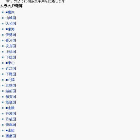
簿"」のように検索文字列を記述します
ニ
ー
ムラの戸籍簿
ス
ュ
■畿内
を
山城国
ー
閲
大和国
覧
■東海
履
伊勢国
歴
参河国
安房国
上総国
下総国
■東山
近江国
下野国
■北陸
若狭国
越前国
加賀国
能登国
■山陰
丹波国
丹後国
但馬国
■山陽
播磨国