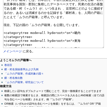
メインページ
に戻る。
ページ操作
個人用ツール
ナ
ようこそムラの戸籍簿へ
メ
ロ
巻頭言
ビ
イ
グ
郷・村名採録基準および凡例
ゲ
ン
イ
「ムラの戸籍簿」作成対象の国々
ペ
ン
郷・村名検出数
ー
ー
「ムラの戸籍簿」研究会について
シ
ジ
検索方法
議
検索したい語句をダブルクォートで囲むことで、完全一致検索することができます
ョ
論
複数の検索語で検索するとき、検索語の間にスペースを入れるとAND検索（全ての語
ン
閲
句を含むページを検索）されます。例「"ムラの" "戸籍簿"」
覧
OR検索（いずれかの語句を含むページを検索）をするには、「"ムラの" OR "戸籍
メ
ソ