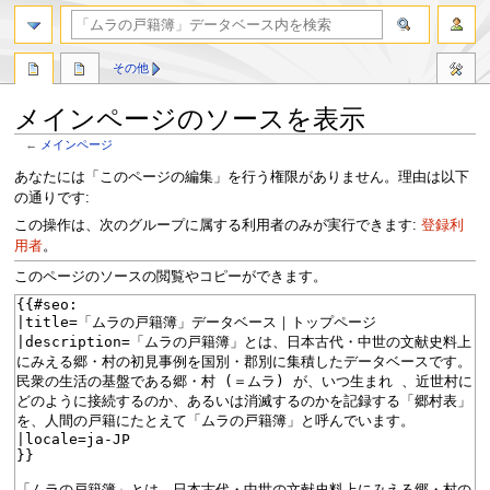
検索
その他
メインページのソースを表示
←
メインページ
ナ
検
あなたには「このページの編集」を行う権限がありません。理由は以下
ビ
索
の通りです:
ゲ
に
この操作は、次のグループに属する利用者のみが実行できます:
登録利
ー
移
用者
。
シ
動
このページのソースの閲覧やコピーができます。
ョ
ン
に
移
動