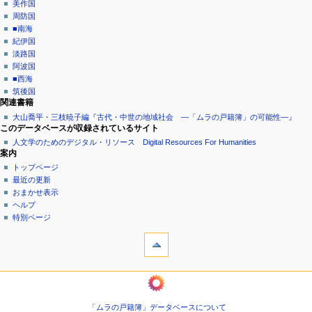
美作国
周防国
■南海
紀伊国
淡路国
阿波国
■西海
筑後国
関連書籍
大山喬平・三枝暁子編『古代・中世の地域社会 ―「ムラの戸籍簿」の可能性―』
このデータベースが収録されているサイト
人文学のためのデジタル・リソース Digital Resources For Humanities
案内
トップページ
最近の更新
おまかせ表示
ヘルプ
特別ページ
ツール
リ
ン
ク
ようこそムラの戸籍簿へ
元
巻
関
頭
連
「ムラの戸籍簿」データベースについて
言