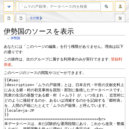
検索
その他
伊勢国のソースを表示
←
伊勢国
ナ
検
あなたには「このページの編集」を行う権限がありません。理由は以下
ビ
索
の通りです:
ゲ
に
この操作は、次のグループに属する利用者のみが実行できます:
登録利
ー
移
用者
。
シ
動
このページのソースの閲覧やコピーができます。
ョ
ン
に
移
動