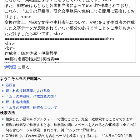
伊勢国
に戻る。
ページ操作
個人用ツール
ナ
ようこそムラの戸籍簿へ
ペ
ロ
巻頭言
ビ
ー
グ
郷・村名採録基準および凡例
ゲ
ジ
イ
「ムラの戸籍簿」作成対象の国々
ン
議
郷・村名検出数
ー
論
「ムラの戸籍簿」研究会について
シ
閲
検索方法
覧
検索したい語句をダブルクォートで囲むことで、完全一致検索することができます
ョ
ソ
複数の検索語で検索するとき、検索語の間にスペースを入れるとAND検索（全ての語
ン
ー
句を含むページを検索）されます。例「"ムラの" "戸籍簿"」
ス
OR検索（いずれかの語句を含むページを検索）をするには、「"ムラの" OR "戸籍
メ
を