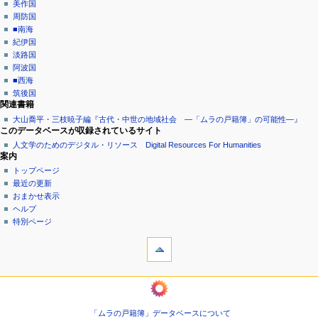
美作国
周防国
■南海
紀伊国
淡路国
阿波国
■西海
筑後国
関連書籍
大山喬平・三枝暁子編『古代・中世の地域社会 ―「ムラの戸籍簿」の可能性―』
このデータベースが収録されているサイト
人文学のためのデジタル・リソース Digital Resources For Humanities
案内
トップページ
最近の更新
おまかせ表示
ヘルプ
特別ページ
ツール
リ
ン
ク
ようこそムラの戸籍簿へ
元
巻
関
頭
連
「ムラの戸籍簿」データベースについて
言