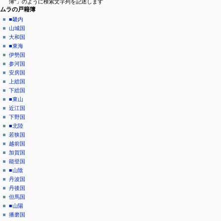
簿"」のように検索文字列を記述します
ニ
閲
ムラの戸籍簿
覧
ュ
■畿内
履
山城国
ー
歴
大和国
■東海
伊勢国
参河国
安房国
上総国
下総国
■東山
近江国
下野国
■北陸
若狭国
越前国
加賀国
能登国
■山陰
丹波国
丹後国
但馬国
■山陽
播磨国