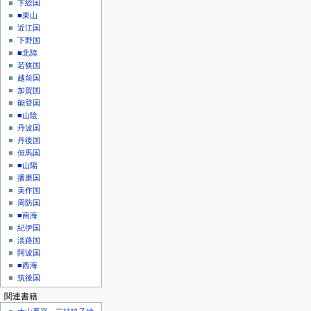
下総国
■東山
近江国
下野国
■北陸
若狭国
越前国
加賀国
能登国
■山陰
丹波国
丹後国
但馬国
■山陽
播磨国
美作国
周防国
■南海
紀伊国
淡路国
阿波国
■西海
筑後国
関連書籍