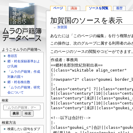
ページ
議論
ソースを閲覧
履歴
加賀国のソースを表示
←
加賀国
ナ
検
あなたには「このページの編集」を行う権限が
ビ
索
この操作は、次のグループに属する利用者のみ
ゲ
に
ナ
ようこそムラの戸籍簿へ
このページのソースの閲覧やコピーができます
ー
移
巻頭言
ビ
シ
動
郷・村名採録基準およ
ョ
ゲ
び凡例
ン
「ムラの戸籍簿」作成
ー
に
対象の国々
シ
移
郷・村名検出数
動
「ムラの戸籍簿」研究
ョ
会について
ン
検索
メ
ニ
ュ
検索方法
ー
検索したい語句をダブ