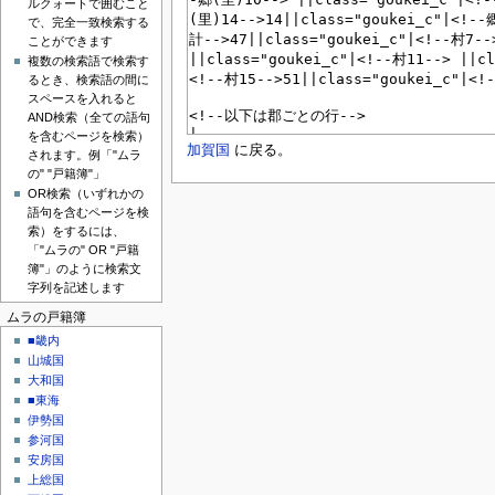
ルクォートで囲むこと
で、完全一致検索する
ことができます
複数の検索語で検索す
るとき、検索語の間に
スペースを入れると
AND検索（全ての語句
を含むページを検索）
加賀国
に戻る。
されます。例「"ムラ
の" "戸籍簿"」
OR検索（いずれかの
語句を含むページを検
索）をするには、
「"ムラの" OR "戸籍
簿"」のように検索文
字列を記述します
ムラの戸籍簿
■畿内
山城国
大和国
■東海
伊勢国
参河国
安房国
上総国