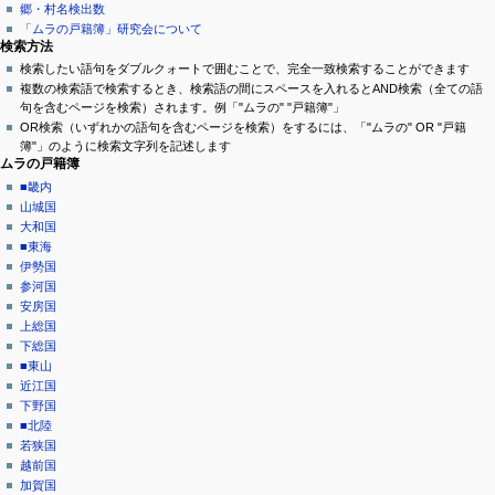
ー
ン
郷・村名検出数
ー
ジ
「ムラの戸籍簿」研究会について
シ
検索方法
検索したい語句をダブルクォートで囲むことで、完全一致検索することができます
ョ
複数の検索語で検索するとき、検索語の間にスペースを入れるとAND検索（全ての語
ン
句を含むページを検索）されます。例「"ムラの" "戸籍簿"」
OR検索（いずれかの語句を含むページを検索）をするには、「"ムラの" OR "戸籍
メ
簿"」のように検索文字列を記述します
ニ
ムラの戸籍簿
ュ
■畿内
山城国
ー
大和国
■東海
伊勢国
参河国
安房国
上総国
下総国
■東山
近江国
下野国
■北陸
若狭国
越前国
加賀国