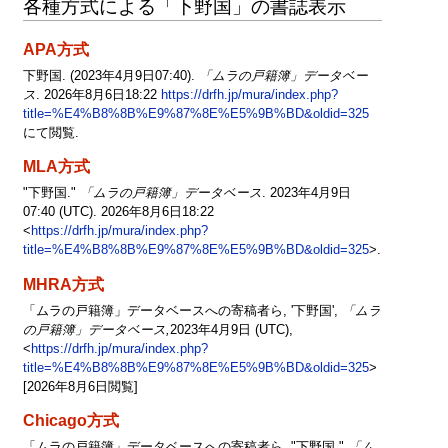
各種方式による「下野国」の書誌表示
APA方式
下野国. (2023年4月9日07:40).
「ムラの戸籍簿」データベー
ス
. 2026年8月6日18:22
https://drfh.jp/mura/index.php?
title=%E4%B8%8B%E9%87%8E%E5%9B%BD&oldid=325
にて閲覧.
MLA方式
"下野国."
「ムラの戸籍簿」データベース
. 2023年4月9日
07:40 (UTC). 2026年8月6日18:22
<
https://drfh.jp/mura/index.php?
title=%E4%B8%8B%E9%87%8E%E5%9B%BD&oldid=325
>.
MHRA方式
「ムラの戸籍簿」データベースへの寄稿者ら, '下野国',
「ムラ
の戸籍簿」データベース,
2023年4月9日 (UTC),
<
https://drfh.jp/mura/index.php?
title=%E4%B8%8B%E9%87%8E%E5%9B%BD&oldid=325
>
[2026年8月6日閲覧]
Chicago方式
「ムラの戸籍簿」データベースへの寄稿者ら, "下野国,"
「ム