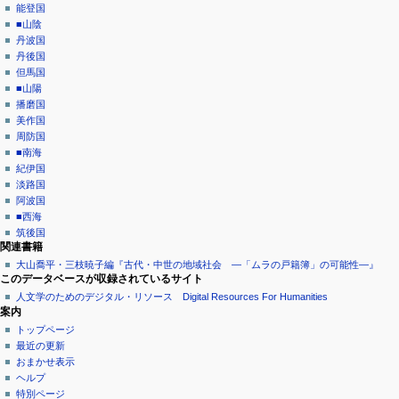
能登国
■山陰
丹波国
丹後国
但馬国
■山陽
播磨国
美作国
周防国
■南海
紀伊国
淡路国
阿波国
■西海
筑後国
関連書籍
大山喬平・三枝暁子編『古代・中世の地域社会 ―「ムラの戸籍簿」の可能性―』
このデータベースが収録されているサイト
人文学のためのデジタル・リソース Digital Resources For Humanities
案内
トップページ
最近の更新
おまかせ表示
ヘルプ
特別ページ