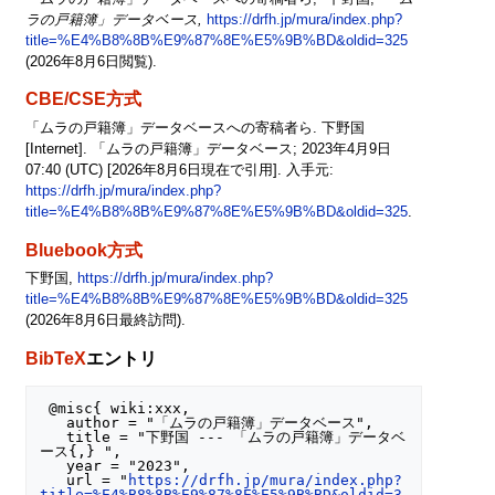
ラの戸籍簿」データベース,
https://drfh.jp/mura/index.php?
title=%E4%B8%8B%E9%87%8E%E5%9B%BD&oldid=325
(2026年8月6日閲覧).
CBE/CSE方式
「ムラの戸籍簿」データベースへの寄稿者ら. 下野国
[Internet]. 「ムラの戸籍簿」データベース; 2023年4月9日
07:40 (UTC) [2026年8月6日現在で引用]. 入手元:
https://drfh.jp/mura/index.php?
title=%E4%B8%8B%E9%87%8E%E5%9B%BD&oldid=325
.
Bluebook方式
下野国,
https://drfh.jp/mura/index.php?
title=%E4%B8%8B%E9%87%8E%E5%9B%BD&oldid=325
(2026年8月6日最終訪問).
BibTeX
エントリ
 @misc{ wiki:xxx,

   author = "「ムラの戸籍簿」データベース",

   title = "下野国 --- 「ムラの戸籍簿」データベ
ース{,} ",

   year = "2023",

   url = "
https://drfh.jp/mura/index.php?
title=%E4%B8%8B%E9%87%8E%E5%9B%BD&oldid=3