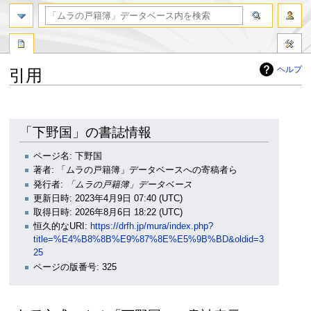
検索
ヘルプ
引用
ナ
検
ビ
索
ゲ
に
「下野国」の書誌情報
ー
移
シ
動
ページ名: 下野国
ョ
著者: 「ムラの戸籍簿」データベースへの寄稿者ら
ン
発行者:
「ムラの戸籍簿」データベース
に
更新日時: 2023年4月9日 07:40 (UTC)
移
取得日時: 2026年8月6日 18:22 (UTC)
動
恒久的なURI:
https://drfh.jp/mura/index.php?
title=%E4%B8%8B%E9%87%8E%E5%9B%BD&oldid=3
25
ページの版番号: 325