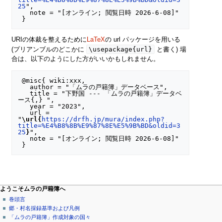
25
",

   note = "[オンライン; 閲覧日時 2026-6-08]"

URIの体裁を整えるために
LaTeX
の url パッケージを用いる
\usepackage{url}
(プリアンブルのどこかに
と書く) 場
合は、以下のようにした方がいいかもしれません。
 @misc{ wiki:xxx,

   author = "「ムラの戸籍簿」データベース",

   title = "下野国 --- 「ムラの戸籍簿」データベ
ース{,} ",

   year = "2023",

   url = 
"
\url{
https://drfh.jp/mura/index.php?
title=%E4%B8%8B%E9%87%8E%E5%9B%BD&oldid=3
25
}
",

   note = "[オンライン; 閲覧日時 2026-6-08]"

ページ操作
個人用ツール
ナ
ようこそムラの戸籍簿へ
特
ロ
巻頭言
ビ
別
グ
郷・村名採録基準および凡例
ゲ
ペ
イ
「ムラの戸籍簿」作成対象の国々