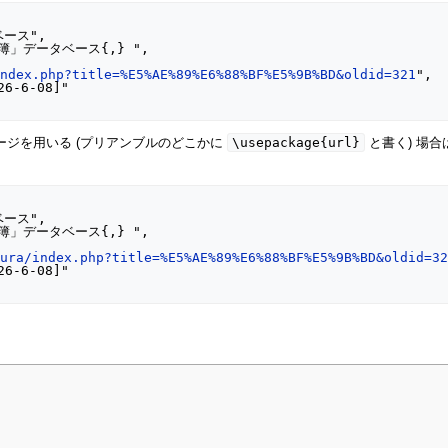
index.php?title=%E5%AE%89%E6%88%BF%E5%9B%BD&oldid=321
",

\usepackage{url}
ッケージを用いる (プリアンブルのどこかに
と書く) 場
mura/index.php?title=%E5%AE%89%E6%88%BF%E5%9B%BD&oldid=3