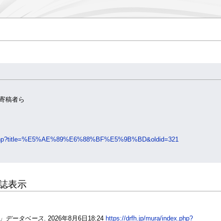
の寄稿者ら
ndex.php?title=%E5%AE%89%E6%88%BF%E5%9B%BD&oldid=321
誌表示
」データベース
. 2026年8月6日18:24
https://drfh.jp/mura/index.php?