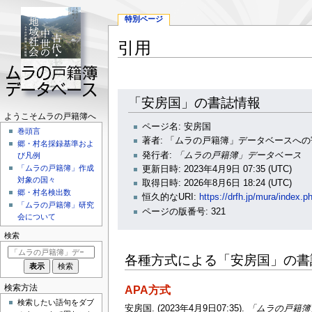
特別ページ
引用
ナ
検
「安房国」の書誌情報
ビ
索
ナ
ようこそムラの戸籍簿へ
ゲ
に
ページ名: 安房国
巻頭言
ー
移
ビ
著者: 「ムラの戸籍簿」データベースへ
郷・村名採録基準およ
シ
動
ゲ
発行者:
「ムラの戸籍簿」データベース
び凡例
ョ
「ムラの戸籍簿」作成
更新日時: 2023年4月9日 07:35 (UTC)
ー
ン
対象の国々
取得日時: 2026年8月6日 18:24 (UTC)
に
シ
郷・村名検出数
恒久的なURI:
https://drfh.jp/mura/i
移
「ムラの戸籍簿」研究
ョ
ページの版番号: 321
動
会について
ン
検索
メ
各種方式による「安房国」の書
ニ
ュ
検索方法
APA方式
ー
検索したい語句をダブ
安房国. (2023年4月9日07:35).
「ムラの戸籍簿