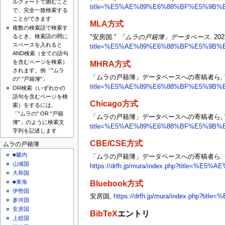
ルクォートで囲むこと
title=%E5%AE%89%E6%88%BF%E5%9B%BD
で、完全一致検索する
ことができます
MLA方式
複数の検索語で検索す
るとき、検索語の間に
"安房国."
「ムラの戸籍簿」データベース
. 20
スペースを入れると
title=%E5%AE%89%E6%88%BF%E5%9B%BD
AND検索（全ての語句
を含むページを検索）
MHRA方式
されます。例「"ムラ
「ムラの戸籍簿」データベースへの寄稿者ら, '
の" "戸籍簿"」
title=%E5%AE%89%E6%88%BF%E5%9B%BD
OR検索（いずれかの
語句を含むページを検
Chicago方式
索）をするには、
「"ムラの" OR "戸籍
「ムラの戸籍簿」データベースへの寄稿者ら, "
簿"」のように検索文
title=%E5%AE%89%E6%88%BF%E5%9B%BD
字列を記述します
CBE/CSE方式
ムラの戸籍簿
■畿内
「ムラの戸籍簿」データベースへの寄稿者ら. 安房国 [I
山城国
https://drfh.jp/mura/index.php?title=%
大和国
Bluebook方式
■東海
伊勢国
安房国,
https://drfh.jp/mura/index.php?
参河国
安房国
BibTeX
エントリ
上総国