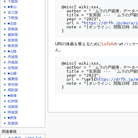
下総国
 @misc{ wiki:xxx,

■東山
   author = "「ムラの戸籍簿」データベース",

近江国
   title = "安房国 --- 「ムラの戸籍簿」データベース{,} ",

下野国
   year = "2023",

   url = "
https://drfh.jp/mura/
■北陸
   note = "[オンライン; 閲覧日時 2026-6-08]"

若狭国
越前国
加賀国
URIの体裁を整えるために
LaTeX
の url パ
能登国
ん。
■山陰
丹波国
丹後国
 @misc{ wiki:xxx,

   author = "「ムラの戸籍簿」データベース",

但馬国
   title = "安房国 --- 「ムラの戸籍簿」データベース{,} ",

■山陽
   year = "2023",

   url = "
\url{
https://drfh.jp/
播磨国
   note = "[オンライン; 閲覧日時 2026-6-08]"

美作国
周防国
■南海
紀伊国
淡路国
阿波国
■西海
筑後国
関連書籍