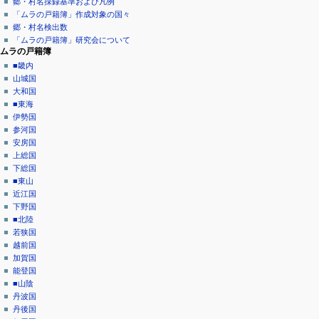
郷・村名採録基準および凡例
ゲ
ペ
イ
「ムラの戸籍簿」作成対象の国々
ー
ン
郷・村名検出数
ー
ジ
「ムラの戸籍簿」研究会について
シ
ムラの戸籍簿
■畿内
ョ
山城国
ン
大和国
メ
■東海
伊勢国
ニ
参河国
ュ
安房国
上総国
ー
下総国
■東山
近江国
下野国
■北陸
若狭国
越前国
加賀国
能登国
■山陰
丹波国
丹後国