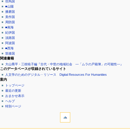
但馬国
■山陽
播磨国
美作国
周防国
■南海
紀伊国
淡路国
阿波国
■西海
筑後国
関連書籍
大山喬平・三枝暁子編『古代・中世の地域社会 ―「ムラの戸籍簿」の可能性―』
このデータベースが収録されているサイト
人文学のためのデジタル・リソース Digital Resources For Humanities
案内
トップページ
最近の更新
おまかせ表示
ヘルプ
特別ページ
ツール
印
刷
用
ようこそムラの戸籍簿へ