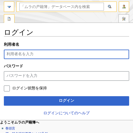
検索
ログイン
ナ
検
利用者名
ビ
索
ゲ
に
ー
移
パスワード
シ
動
ョ
ン
に
ログイン状態を保持
移
動
ログイン
ログインについてのヘルプ
ページ操作
個人用ツール
ナ
ようこそムラの戸籍簿へ
特
ロ
巻頭言
ビ
別
グ