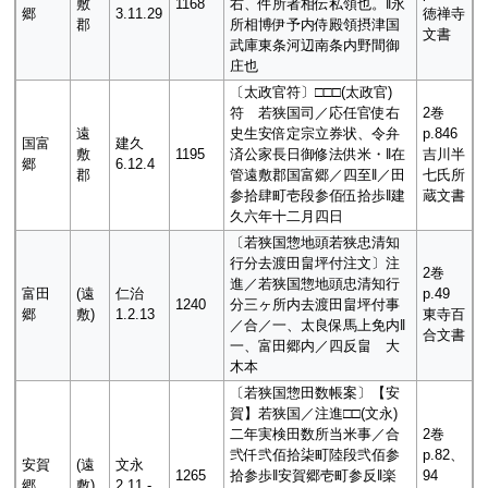
敷
1168
右、件所者相伝私領也。‖永
郷
3.11.29
徳禅寺
郡
所相博伊予内侍殿領摂津国
文書
武庫東条河辺南条内野間御
庄也
〔太政官符〕□□□(太政官)
符 若狭国司／応任官使右
2巻
遠
史生安倍定宗立券状、令弁
p.846
国富
建久
敷
1195
済公家長日御修法供米・‖在
吉川半
郷
6.12.4
郡
管遠敷郡国富郷／四至‖／田
七氏所
参拾肆町壱段参佰伍拾歩‖建
蔵文書
久六年十二月四日
〔若狭国惣地頭若狭忠清知
行分去渡田畠坪付注文〕注
2巻
進／若狭国惣地頭忠清知行
富田
(遠
仁治
p.49
1240
分三ヶ所内去渡田畠坪付事
郷
敷)
1.2.13
東寺百
／合／一、太良保馬上免内‖
合文書
一、富田郷内／四反畠 大
木本
〔若狭国惣田数帳案〕【安
賀】若狭国／注進□□(文永)
二年実検田数所当米事／合
2巻
弐仟弐佰拾柒町陸段弐佰参
p.82、
安賀
(遠
文永
1265
拾参歩‖安賀郷壱町参反‖楽
94
郷
敷)
2.11.-