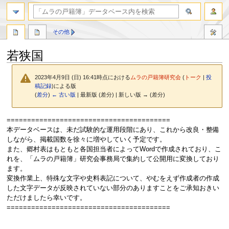
検索
その他
若狭国
2023年4月9日 (日) 16:41時点における
ムラの戸籍簿研究会
(
トーク
|
投
稿記録
)
による版
(
差分
)
← 古い版
| 最新版 (差分) | 新しい版 → (差分)
ナ
検
========================================
ビ
索
本データベースは、未だ試験的な運用段階にあり、これから改良・整備
ゲ
に
しながら、掲載国数を徐々に増やしていく予定です。
ー
移
また、郷村表はもともと各国担当者によってWordで作成されており、こ
シ
動
れを、「ムラの戸籍簿」研究会事務局で集約して公開用に変換しており
ョ
ます。
ン
変換作業上、特殊な文字や史料表記について、やむをえず作成者の作成
に
した文字データが反映されていない部分のありますことをご承知おきい
移
ただけましたら幸いです。
動
========================================