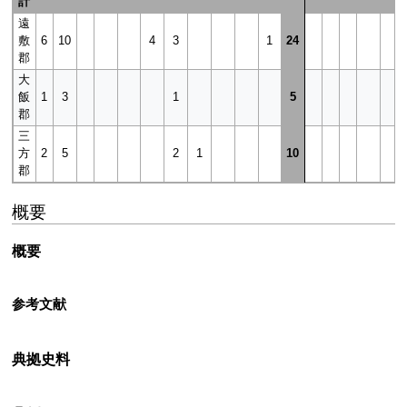
計
遠
敷
6
10
4
3
1
24
郡
大
飯
1
3
1
5
郡
三
方
2
5
2
1
10
郡
概要
概要
参考文献
典拠史料