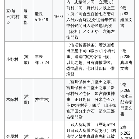
内 志積浦／同 立(竜ヵ)
前村／同 野代村／以上三
9巻
立(竜
遠
慶長
ヶ所／高合五百拾七石壱斗
p.83
ヵ)前村
敷
1600
5.10.19
六升八合‖右之分従当年代官
組屋文
☆
郡
申付候間可入念候也‖高次
書
（花押）／くミや 六郎左
衛門殿
〔僧増賢書状案〕若狭国名
田庄惣下司□(職ヵ)并小野村
2巻
(遠
年未
事、追進□案文令進上候。
p.235
小野村
敷)
詳-.7.24
以此之趣、可有御披露候。
真珠庵
恐惶謹言。七月廿四日 僧
文書
増賢
〔宮川保神田并堂田之事〕
9巻
宮川保神田并堂田之事／新
p.269
保村分／壱反 姫宮御供神
(遠
清水三
木保村
(中世末)
事 正月朔日 分米壱石八
敷)
郎右衛
斗‖木俣村分／四反 山王御
門家文
修理田分米六石 清水三郎
書
右衛門尉
〔蔵人所写牒〕（暦応5年4
2巻
月日蔵人所牒の写あり）‖右
p.262
金屋村
(遠
者従／禁中真継家先祖江被