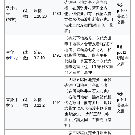
売渡申下地之事／合壱段
9巻
勢井村
者 在所勢井村新田之内
(遠
延徳
p.400
☆
1489
也。但依要用有、代物六貫
敷)
1.10.20
長源寺
(勢村)
文仁永代売渡申所実正也。‖
文書
清水五郎左衛門尉‖正久（花
押）
〔有景下地売券〕永代売渡
申下地事／合壱反者‖右彼下
9巻
地者、御領源七名之内、私
生守
(遠
延徳
p.611
1491
雖為重代相伝、依有要用、
[
13
]
敷)
3.2.10
明通寺
村
☆
代銭拾一貫五百文ニ永代売
文書
渡申処実正也。‖生守村左衛
門／有景（花押）
〔大郎五郎田地売券〕永代
売渡申田地事／合四斗者
〈在所東勢井村石ふし也〉
9巻
／右彼田地者、雖為譜代相
東勢井
(遠
延徳
p.401
1491
伝之散田、依有要用、現銭
村☆
敷)
3.11.2
長源寺
弐貫文に永代売渡申処明白
文書
也‖売ぬし 大郎五郎（略
押）／請人同 左衛門（略
押）
〔彦三郎塩浜売券并畑田賢