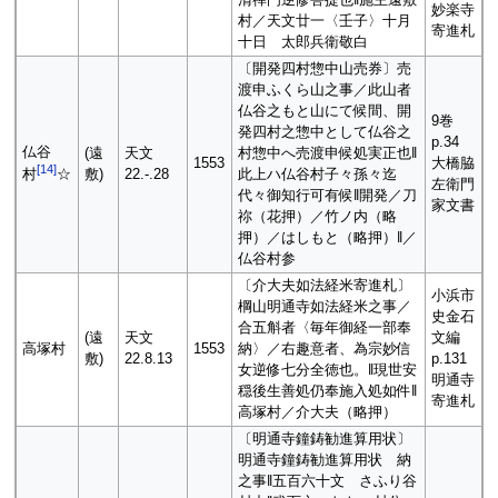
妙楽寺
村／天文廿一〈壬子〉十月
寄進札
十日 太郎兵衛敬白
〔開発四村惣中山売券〕売
渡申ふくら山之事／此山者
仏谷之もと山にて候間、開
9巻
発四村之惣中として仏谷之
p.34
仏谷
(遠
天文
村惣中へ売渡申候処実正也‖
1553
大橋脇
[
14
]
敷)
22.-.28
此上ハ仏谷村子々孫々迄
村
☆
左衛門
代々御知行可有候‖開発／刀
家文書
祢（花押）／竹ノ内（略
押）／はしもと（略押）‖／
仏谷村参
〔介大夫如法経米寄進札〕
小浜市
棡山明通寺如法経米之事／
史金石
合五斛者〈毎年御経一部奉
(遠
天文
文編
高塚村
1553
納〉／右趣意者、為宗妙信
敷)
22.8.13
p.131
女逆修七分全徳也。‖現世安
明通寺
穏後生善処仍奉施入処如件‖
寄進札
高塚村／介大夫（略押）
〔明通寺鐘鋳勧進算用状〕
明通寺鐘鋳勧進算用状 納
之事‖五百六十文 さふり谷