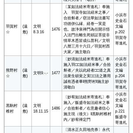
〔某如法経米寄進札〕奉施
入 羽賀寺如法経米之事／
小浜市
合拾斛者／窃法華如法書写
史金石
功徳併仏縁、経巻一実是
羽賀村
(遠
文明
文編
1476
也。故浄泉禅門為任開示悟
☆
敷)
8.3.16
p.202
入法門出離生死頓証菩提非
羽賀寺
情草木悉皆成仏普利／文明
寄進札
八暦三月十六日／羽賀村西
大家／施主敬白
〔妙清如法経米寄進札〕奉
小浜市
施入羽□□如法経米事／合拾
史金石
熊野村
(遠
斛者／夫以此経者□□道之真
文編
文明9.-.-
1477
☆
敷)
法衆生頓覚之実□□法之勝用
p.204
誠有憑者畢‖熊野村‖施主妙
羽賀寺
清敬白
寄進札
小浜市
〔妙宥如法経米寄進札〕奉
史金石
施入／飯盛寺如法経米之事
黒駒村
(遠
文明
文編
1486
／合拾斛者／右意趣者信心
椎村
敷)
18.11.15
p.221
施主現（後欠）‖黒駒村椎村
飯盛寺
内／妙宥禅定門
寄進札
〔清水正久田地売券〕永代