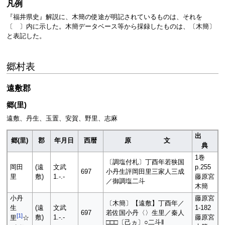
凡例
『福井県史』解説に、木簡の使途が明記されているものは、それを
〔 〕内に示した。木簡データベース等から採録したものは、〔木簡〕
と表記した。
郷村表
遠敷郡
郷(里)
遠敷、丹生、玉置、安賀、野里、志麻
出
郷(里)
郡
年月日
西暦
原 文
典
1巻
〔調塩付札〕丁酉年若狭国
岡田
(遠
文武
p.255
697
小丹生評岡田里三家人三成
里
敷)
1.-.-
藤原宮
／御調塩二斗
木簡
小丹
藤原宮
〔木簡〕【遠敷】丁酉年／
生
(遠
文武
1-182
697
若佐国小丹〈〉生里／秦人
[
1
]
敷)
1.-.-
藤原宮
里
☆
□□□〔己ヵ〕○二斗‖