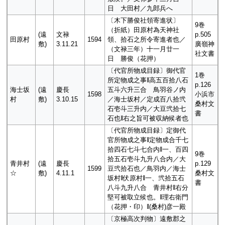
日 大田村／九郎兵へ
〔木下勝俊社領寄進状〕
9巻
（折紙）田原村為天神社
(遠
文禄
p.505
田原村
1594
領、拾石之所令寄進者也／
敷)
3.11.21
廣嶺神
（文禄三年）十一月廿一
社文書
日 勝俊（花押）
〔代官所物成目録〕御代官
1巻
所定物成之事‖高五百拾八石
p.126
海士坂
(遠
慶長
五斗六升三合 鳥羽谷ノ内
1598
小浜市
村
敷)
3.10.15
／海士坂村／定成百八拾弐
桑村文
石壱斗三升内／大豆弐拾七
書
石也‖右之旨可被収納候者也
〔代官所物成目録〕定御代
官所物成之事‖定物成合千七
拾四石七斗七合内‖一、百四
9巻
拾五石壱斗九升八合内／大
青井村
(遠
慶長
p.129
1599
豆弐拾石也／鳥羽内／海士
☆
敷)
4.11.1
桑村文
坂村‖伏原村‖一、弐拾五石
書
八斗九升八合 青井村‖右分
堅可被取立候也。‖理右衛門
（花押・印）‖(桑村)彦一殿
〔京極高次判物〕遠敷郡之