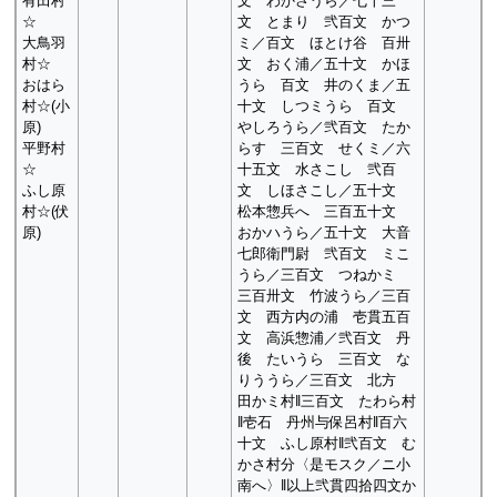
文 わかさうら／七十三
有田村
文 とまり 弐百文 かつ
☆
ミ／百文 ほとけ谷 百卅
大鳥羽
文 おく浦／五十文 かほ
村☆
うら 百文 井のくま／五
おはら
十文 しつミうら 百文
村☆(小
やしろうら／弐百文 たか
原)
らす 三百文 せくミ／六
平野村
十五文 水さこし 弐百
☆
文 しほさこし／五十文
ふし原
松本惣兵へ 三百五十文
村☆(伏
おかハうら／五十文 大音
原)
七郎衛門尉 弐百文 ミこ
うら／三百文 つねかミ
三百卅文 竹波うら／三百
文 西方内の浦 壱貫五百
文 高浜惣浦／弐百文 丹
後 たいうら 三百文 な
りううら／三百文 北方
田かミ村‖三百文 たわら村
‖壱石 丹州与保呂村‖百六
十文 ふし原村‖弐百文 む
かさ村分〈是モスク／ニ小
南へ〉‖以上弐貫四拾四文か