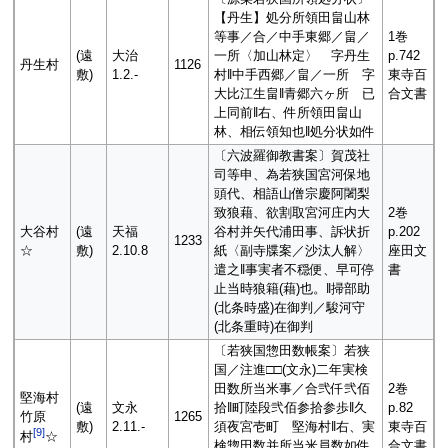
【丹生】処分所領田畠山林
等事／合／中手東郷／畠／
1巻
(遠
大治
一所〈加山林定〉 字丹生
p.742
丹生村
1126
敷)
1.2.-
村‖中手西郷／畠／一所 字
東寺百
大比江生畠‖青郷六ヶ所 已
合文書
上同前‖右、件所領田畠山
林、相伝領知也‖処分状如件
〔六波羅御教書案〕賀茂社
司等申、為若狭国宮河保地
頭代、相語山僧宗慶阿闍梨
致狼藉、欲割取宮河庄内大
2巻
大谷村
(遠
天福
谷村并矢代浦田事、訴状折
p.202
1233
☆
敷)
2.10.8
紙〈副寺牒案／沙汰人解〉
座田文
遣之‖事実者不穏便、早可停
書
止当時狼籍(藉)也。‖掃部助
(北条時盛)在御判／駿河守
(北条重時)在御判
〔若狭国惣田数帳案〕若狭
国／注進□□(文永)二年実検
田数所当米事／合弐仟弐佰
2巻
堅海村
(遠
文永
拾‖町陸段弐佰参拾参歩‖久
p.82
竹原
1265
敷)
2.11.-
須夜宮壱町 堅海村‖右、実
東寺百
[
9
]
村
☆
検惣田数并所当米員数如件
合文書