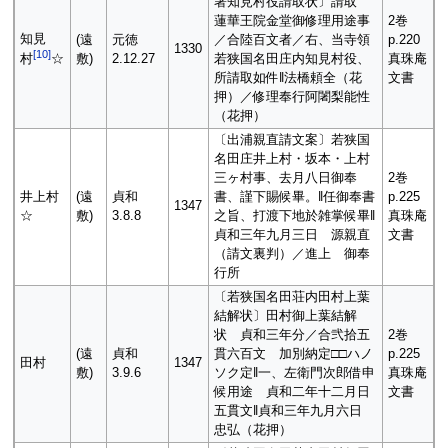
署知見村役請取状〕請取
蓮華王院金堂御修理用途事
2巻
知見
(遠
元徳
／合陸百文者／右、当寺領
p.220
1330
[
10
]
敷)
2.12.27
若狭国名田庄内知見村役、
真珠庵
村
☆
所請取如件‖法橋頼全（花
文書
押）／修理奉行阿闍梨能性
（花押）
〔出浦親直請文案〕若狭国
名田庄井上村・坂本・上村
三ヶ村事、去月八日御奉
2巻
井上村
(遠
貞和
書、謹下賜候畢。‖任御奉書
p.225
1347
☆
敷)
3.8.8
之旨、打渡下地於雑掌候畢‖
真珠庵
貞和三年九月三日 源親直
文書
（請文裏判）／進上 御奉
行所
〔若狭国名田荘内田村上葉
結解状〕田村御上葉結解
状 貞和三年分／合弐拾五
2巻
(遠
貞和
貫六百文 加別納定□□ハノ
p.225
田村
1347
敷)
3.9.6
ソク定‖一、左衛門次郎借申
真珠庵
候用途 貞和二年十二月日
文書
五貫文‖貞和三年九月六日
忠弘（花押）