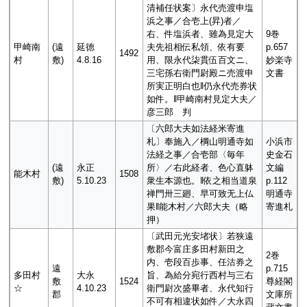
清補任状案〕永代売渡申塩
浜之事／合壱上(昇)者／
右、件塩浜者、雖為見定大
9巻
甲崎南
(遠
延徳
夫先祖相伝私領、依有要
p.657
1492
村
敷)
4.8.16
用、限永代柒貫伍百文ニ、
妙楽寺
三宅孫右衛門尉殿ニ売渡申
文書
所実正明白也‖仍永代売券状
如件。‖甲崎南村見定大夫／
彦三郎 判
〔六郎大夫如法経米寄進
札〕奉施入／棡山明通寺如
小浜市
法経之事／合壱部〈毎年
史金石
(遠
永正
所〉／右此経者、色心直躰
文編
能木村
1508
敷)
5.10.23
衆生本源也。‖依之相当道泉
p.112
禅門卅三廻、早可致无上仏
明通寺
果‖能木村／六郎大夫（略
寄進札
押）
〔武田元光安堵状〕若狭遠
敷郡今富庄多田村新田之
2巻
内、壱段百歩事、任沽券之
遠
p.715
多田村
大永
旨、為給分宛行西村与三右
敷
1524
尊経閣
☆
4.10.23
衛門尉次盛畢者、永代知行
郡
文庫所
不可有相違状如件／大永四