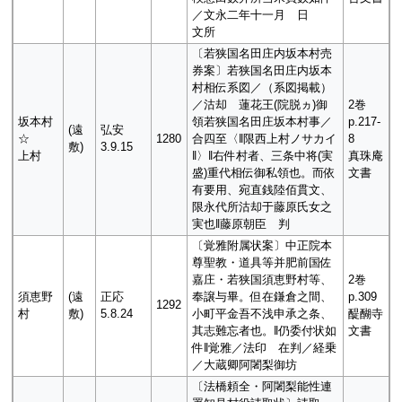
／文永二年十一月 日
文所
〔若狭国名田庄内坂本村売
券案〕若狭国名田庄内坂本
村相伝系図／（系図掲載）
／沽却 蓮花王(院脱ヵ)御
2巻
坂本村
領若狭国名田庄坂本村事／
p.217-
(遠
弘安
☆
1280
合四至〈‖限西上村ノサカイ
8
敷)
3.9.15
上村
‖〉‖右件村者、三条中将(実
真珠庵
盛)重代相伝御私領也。而依
文書
有要用、宛直銭陸佰貫文、
限永代所沽却于藤原氏女之
実也‖藤原朝臣 判
〔覚雅附属状案〕中正院本
尊聖教・道具等并肥前国佐
嘉庄・若狭国須恵野村等、
2巻
須恵野
(遠
正応
奉譲与畢。但在鎌倉之間、
p.309
1292
村
敷)
5.8.24
小町平金吾不浅申承之条、
醍醐寺
其志難忘者也。‖仍委付状如
文書
件‖覚雅／法印 在判／経乗
／大蔵卿阿闍梨御坊
〔法橋頼全・阿闍梨能性連