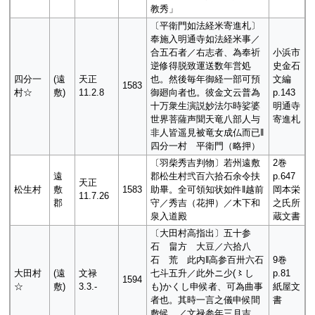
教秀」
〔平衛門如法経米寄進札〕
奉施入明通寺如法経米事／
合五石者／右志者、為奉祈
小浜市
逆修得脱致運送数年営処
史金石
四分一
(遠
天正
也。然後毎年御経一部可預
文編
1583
村☆
敷)
11.2.8
御廻向者也。彼金文云普為
p.143
十万衆生演説妙法尓時娑婆
明通寺
世界菩薩声聞天竜八部人与
寄進札
非人皆遥見被竜女成仏而已‖
四分一村 平衛門（略押）
〔羽柴秀吉判物〕若州遠敷
2巻
遠
郡松生村弐百六拾石余令扶
p.647
天正
松生村
敷
1583
助畢。全可領知状如件‖越前
岡本栄
11.7.26
郡
守／秀吉（花押）／木下和
之氏所
泉入道殿
蔵文書
〔大田村高指出〕五十参
石 畠方 大豆／六拾八
石 荒 此内‖高参百卅六石
9巻
大田村
(遠
文禄
七斗五升／此外ニ少(〻し
p.81
1594
☆
敷)
3.3.-
も)かくし申候者、可為曲事
紙屋文
者也。其時一言之儀申候間
書
敷候。／文禄参年三月吉