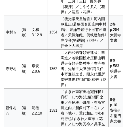
年十二月十三日 優阿弥
（花押）／しやうゑん（花
押）／清秀（花押）
〔後光厳天皇綸旨〕河内国
厚見庄‖若狭国名田庄内中村
2巻
(遠
文和
‖等、泉涌寺知行不可有相違
p.284
中村☆
1354
敷)
3.12.9
者／天気如此、仍執達如件‖
大覚寺
左少弁(平親顕)（花押）／
文書
皎全上人御房
〔大内和秀寺領寄進状〕奉
寄進／若狭国松永庄棡山明
9巻
通寺寺領寺野村事／右寺領
(遠
康安
p.583
寺野村
1362
者、先給主太伊(惟宗)良任
敷)
2.8.6
明通寺
本寄進状之旨、限永代重所
文書
奉寄進也‖右衛門尉和秀（花
押）
〔すきわ重家田地宛行状〕
宛行 しつ海(志積)浦田之
9巻
事／合捌段小卅歩〈在所宮
p.10
新保村
(遠
明徳
川之内／新保村下ニ在〉／
1391
安倍伊
☆
敷)
2.2.10
右下地ハ、重代相伝与依有
右衛門
宛行也‖すきわ／重家（花
家文書
押）／しつ海刀祢／兵庫左