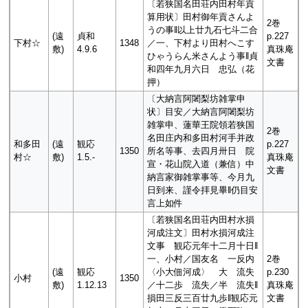
〔若狭国名田荘内田村年貢
算用状〕田村御年貢さんよ
2巻
うの事‖以上廿九石七斗二合
(遠
貞和
p.227
下村☆
1348
／一、下村より田村へこす
敷)
4.9.6
真珠庵
ひゃうらん米さんよう事‖貞
文書
和四年九月六日 忠弘（花
押）
〔大納言阿闍梨坊雑掌申
状〕目安／大納言阿闍梨坊
雑掌申、蓮華王院領若狭国
2巻
名田庄内和多田村河手并政
和多田
(遠
観応
p.227
1350
所名等事、去四月卅日 院
村☆
敷)
1.5.-
真珠庵
宣・花山院入道（兼信）中
文書
納言家御雑掌事等、今月九
日到来、謹令拝見畢‖仍目安
言上如件
〔若狭国名田荘内田村水損
河成注文〕田村水損河成注
文事 観応元年十二月十日‖
一、小村／国友名 一反内
2巻
(遠
観応
〈小大佃河成〉 大 流失
p.230
小村
1350
敷)
1.12.13
／十二歩 流失／半 流失‖
真珠庵
損田三反三百廿九歩‖観応元
文書