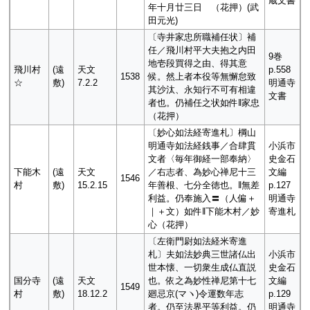
蔵文書
年十月廿三日 （花押）(武
田元光)
〔寺井家忠所職補任状〕補
任／飛川村平大夫抱之内田
9巻
地壱段買得之由、得其意
飛川村
(遠
天文
p.558
1538
候。然上者本役等無懈怠致
☆
敷)
7.2.2
明通寺
其沙汰、永知行不可有相違
文書
者也。仍補任之状如件‖家忠
（花押）
〔妙心如法経寄進札〕棡山
明通寺如法経銭事／合肆貫
小浜市
文者〈毎年御経一部奉納〉
史金石
下能木
(遠
天文
／右志者、為妙心禅尼十三
文編
1546
村
敷)
15.2.15
年善根、七分全徳也。‖無差
p.127
利益。仍奉施入〓（人偏＋
明通寺
｜＋文）如件‖下能木村／妙
寄進札
心（花押）
〔左衛門尉如法経米寄進
札〕夫如法妙典三世諸仏出
小浜市
世本懐、一切衆生成仏直説
史金石
国分寺
(遠
天文
也。依之為妙性禅尼第十七
文編
1549
村
敷)
18.12.2
廻忌京(マヽ)令運数年志
p.129
者。仍至法界平等利益。仍
明通寺