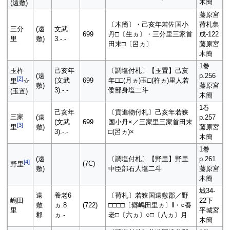
木簡
(遠敷)
藤原宮
〔木簡〕・己亥年若佐国小
荷札集
三分
(遠
文武
699
丹□〔生ヵ〕・三分里三家首
成-122
里
敷)
3.-.-
田末□〔呂ヵ〕
藤原宮
木簡
1巻
玉杵
己亥年
〔調塩付札〕【玉置】己亥
(遠
p.256
[
2
]
(文武
699
年□□(月ヵ)玉□(杵ヵ)里人若
里
☆
敷)
藤原宮
3).-.-
倭部身塩二斗
(玉置)
木簡
1巻
己亥年
〔貢進物付札〕己亥年若狭
三家
(遠
p.257
(文武
699
国小丹×／三家里三家首田末
[
3
]
敷)
藤原宮
里
3).-.-
□(呂ヵ)×
木簡
1巻
(遠
〔調塩付札〕【野里】野里
p.261
[
4
]
(7C)
野里
敷)
中臣部石人塩二斗
藤原宮
木簡
城34-
遠
養老6
〔荷札〕若狭国遠敷郡／野
嶋田
22下
敷
ヵ.8
(722)
□□□□〔郷嶋田里ヵ〕‖・○養
里
平城宮
郡
ヵ.-
老□〔六ヵ〕○□〔八ヵ〕月
木簡