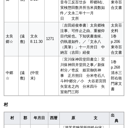
音寺三反百廿歩 即郷‖右、
東寺百
実検惣田数并所当米員数如
合文書
件／文永二年十一月
日 文所
〔吉田経俊奉書〕太良郷検
太良荘
注事、可停止之由、重被仰
史料
太良
(遠
文永
目代候也。下知状書進候、
1巻
1271
郷☆
敷)
8.11.30
仍執達如件。／「文永八
p.206
（異筆）」十一月卅日 中
東寺百
納言（吉田）経俊
合文書
〔宮川保神田堂田書立〕宮
1巻
川保神田并堂田之事／新保
p.268
村分／壱反 姫宮御供神
中郷
(遠
(中世
清水三
事 正月朔日 分米壱石八
☆
敷)
末)
郎右衛
斗‖中郷分／小 大谷若宮田
門家文
矢室名之内 分米四斗 矢
書
室衛門三郎
村
出
村
郡
年月日
西暦
原 文
典
〔源某若狭国所領処分状〕