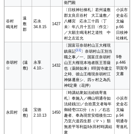
衛門殿
〔日枝神社棟札〕若州遠敷
小浜市
郡太良庄谷村 大工遠敷／
史金石
遠
谷村
応永
八幡宮 応永三十四〈丁
文編
敷
1427
鳴滝村
34.8.15
未〉年八月十五日〈作立〉
p.66
郡
／大願主鳴滝村之道性 中
日枝神
村之左近允
社棟札
〔国富荘奈胡村山王大権現
[
11
]
鎮座記
〕奈胡村山王別当
9巻
職之事／一、国富庄奈胡村
奈胡村
(遠
永享
p.446
山王大権現本地者医王菩薩
1432
☆
敷)
4.10.-
羽賀寺
也（薬師如来）‖羽賀寺建立
文書
之時、彼山王権現奈胡村江
神躰遷座シ、四ヶ村之為氏
神‖定乗（花押）
〔時講結衆如法経銭寄進
札〕奉施入／棡山明通寺如
小浜市
法経銭□□／合拾貫文者毎年
史金石
(遠
宝徳
御経壱□□□分（ヵ）／右志
文編
永田村
1450
敷)
2.10.13
趣者、奉為現世安穏後生□□
p.94
乃至六道四生郡（マヽ）類
明通寺
無差平等利益‖永田村時講結
寄進札
衆