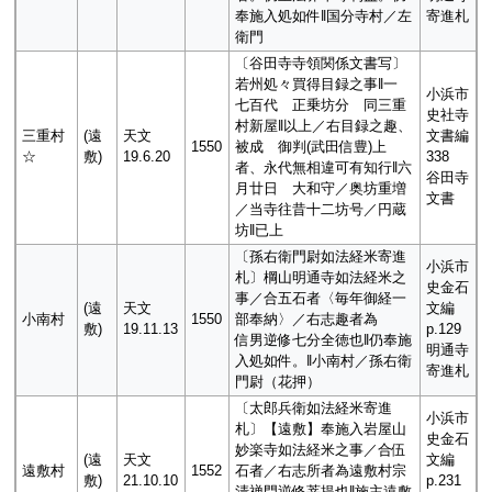
奉施入処如件‖国分寺村／左
寄進札
衛門
〔谷田寺寺領関係文書写〕
若州処々買得目録之事‖一
小浜市
七百代 正乗坊分 同三重
史社寺
村新屋‖以上／右目録之趣、
三重村
(遠
天文
文書編
1550
被成 御判(武田信豊)上
☆
敷)
19.6.20
338
者、永代無相違可有知行‖六
谷田寺
月廿日 大和守／奥坊重増
文書
／当寺往昔十二坊号／円蔵
坊‖已上
〔孫右衛門尉如法経米寄進
小浜市
札〕棡山明通寺如法経米之
史金石
事／合五石者〈毎年御経一
(遠
天文
文編
小南村
1550
部奉納〉／右志趣者為
敷)
19.11.13
p.129
信男逆修七分全徳也‖仍奉施
明通寺
入処如件。‖小南村／孫右衛
寄進札
門尉（花押）
〔太郎兵衛如法経米寄進
小浜市
札〕【遠敷】奉施入岩屋山
史金石
妙楽寺如法経米之事／合伍
(遠
天文
文編
遠敷村
1552
石者／右志所者為遠敷村宗
敷)
21.10.10
p.231
清禅門逆修菩提也‖施主遠敷