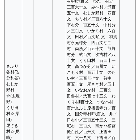
村中‖弐百文 わたゝ村分
三百六十文 みへ村／弐百
五十文 むしか野村 四百
文 ちミ村／二百八十文
下村分 百五十文 中村分
／三百文 いかミ村 六百
文 田村／百文‖百文 羽賀
村永元様分 四百文なこ
村 両所／百五十文 熊野
村分 弐百文 次吉村／八
十文 くり田村 百四十一
さふり
文 高つか分／百卅文 い
谷村(佐
こもり村 百五十文 のた
分利谷)
い村／三百卅七文 苻中
むしか
百五十文 尾さき村／五十
野村
文 いなおか村 三百文
☆(虫鹿
田多村／弐百七十五文 わ
野)
くり村‖百廿文 すなハ村
くり田
百卅文ふし原栖雲寺分／百
村☆(栗
文 国分寺村‖弐百文 井ノ
田)
口村中／三百五十三文 三
尾さき
宅村 三百文 熊かハ松宮
村☆(尾
殿百姓／百卅文 上吉田
崎)
村 六十八文 下吉田／百