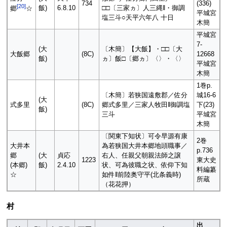
734
(336)
[
20
]
飯)
6.8.10
□□〔三家ヵ〕人三縄‖・御調
郷
☆
平城宮
塩三斗○天平六年八 十日
木簡
平城宮
7-
(大
〔木簡〕【大飯】・□□〔大
大飯郷
(8C)
12668
飯)
ヵ〕飯□〔郷ヵ〕〈〉・〈〉
平城宮
木簡
1巻p.
〔木簡〕若狭国遠敷郡／佐分
城16-6
(大
式多里
(8C)
郷式多里／三家人牧田‖御調塩
下(23)
飯)
三斗
平城宮
木簡
〔関東下知状〕可令早源有康
2巻
大井本
為若狭国大井本郷地頭職事／
p.736
郷
(大
貞応
右人、任親父朝親法師之譲
1223
東大史
(本郷)
飯)
2.4.10
状、可為彼職之状、依仰下知
料編纂
☆
如件‖前陸奥守平(北条義時)
所蔵
（花花押）
村
出