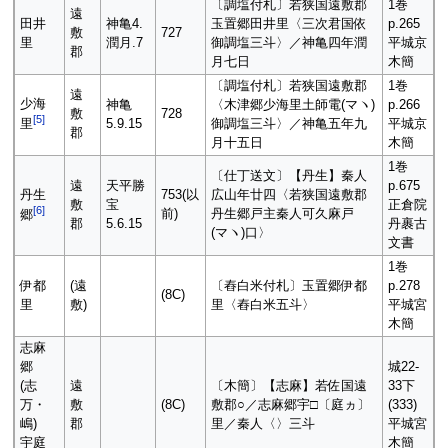
〔調塩付札〕若狭国遠敷郡
1巻
遠
田井
神亀4.
玉置郷田井里〈三次君国依
p.265
敷
727
里
潤月.7
御調塩三斗〉／神亀四年潤
平城京
郡
月七日
木簡
〔調塩付札〕若狭国遠敷郡
1巻
遠
少海
神亀
〈木津郷少海里土師電(マヽ)
p.266
敷
728
[
5
]
5.9.15
御調塩三斗〉／神亀五年九
平城京
里
郡
月十五日
木簡
1巻
〔仕丁送文〕【丹生】秦人
遠
天平勝
p.675
丹生
753(以
広山年廿四〈若狭国遠敷郡
敷
宝
正倉院
[
6
]
前)
丹生郷戸主秦人可久麻戸
郷
郡
5.6.15
丹裹古
(マヽ)口〉
文書
1巻
伊都
(遠
〔舂白米付札〕玉置郷伊都
p.278
(8C)
里
敷)
里〈舂白米五斗〉
平城宮
木簡
志麻
郷
城22-
(志
遠
〔木簡〕【志麻】若佐国遠
33下
万・
敷
(8C)
敷郡○／志麻郷宇□〔庭ヵ〕
(333)
嶋)
郡
里／秦人〈〉三斗
平城宮
宇庭
木簡