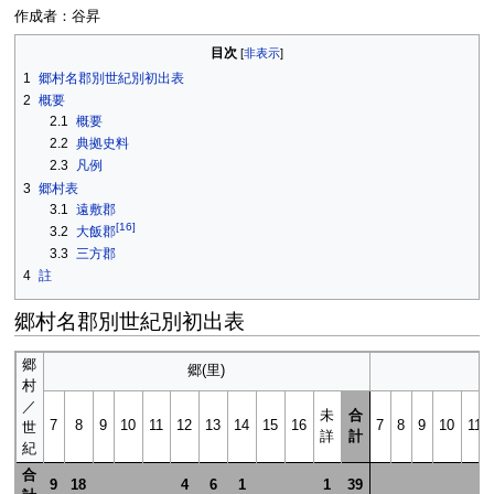
作成者：谷昇
目次
1
郷村名郡別世紀別初出表
2
概要
2.1
概要
2.2
典拠史料
2.3
凡例
3
郷村表
3.1
遠敷郡
[
16
]
3.2
大飯郡
3.3
三方郡
4
註
郷村名郡別世紀別初出表
郷
郷(里)
村
／
未
合
7
8
9
10
11
12
13
14
15
16
7
8
9
10
11
世
詳
計
紀
合
9
18
4
6
1
1
39