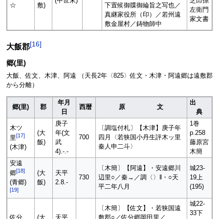
(中世末)
芝田孫
☆
敷)
下置候御牒御綸旨之写也／
左衛門
真継家役所（印）／若州遠
家文書
敷金屋村／鋳物師中
[
16
]
大飯郡
郷(里)
大飯、佐文、木津、阿遠 （天長2年〈825〉佐文・木津・阿遠郷は遠敷郡
から分離）
年月
出
郷(里)
郡
西暦
原 文
日
典
庚子
1巻
木ツ
〔調塩付札〕【木津】庚子年
(大
年(文
p.258
[
17
]
700
四月〈若狭国小丹生評木ッ里
里
飯)
武
藤原宮
秦人申二斗〉
(木津)
4).-.-
木簡
安遠
〔木簡〕【阿遠】・安遠郷川
城23-
[
18
]
(大
天平
郷
730
辺里○／秦→／調〈〉‖・○天
19上
飯)
2.8.-
(青郷)
平二年八月
(195)
[
19
]
城22-
〔木簡〕【佐文】・若狭国遠
33下
佐分
(大
天平
敷郡○／佐分郷岡田里／