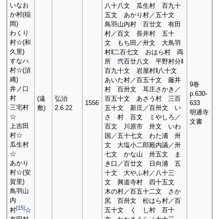
いなお
八十八文 瓜生村 百九十
か村(稲
五文 あかり村／五十文
岡)
鳥羽山内村 百廿文 有田
わくり
村／百文 長井村 五十
村☆(和
文 もち田／卅文 大鳥羽
久里)
村‖二百七文 おはら村 両
すなハ
所 弐百廿八文 平野村分‖
村☆(須
百九十文 岩屋村‖八十文
縄)
あいた村／百五十文 藤井
9巻
井ノ口
村 百卅文 耳庄さかき／
p.630-
村
(遠
弘治
百五十文 あさう村 三百
1556
633
三宅村
敷)
2.6.22
五十文 新庄／百卅文 い
明通寺
☆
さゝ村 百文 ミやしろ／
文書
上吉田
百文 川原市 卅文 いわ
村☆
国／五十七文 わた浦 卅
瓜生村
文 大塩小二郎殿内議／卅
☆
七文 かな山 卅五文 ま
あかり
き口／百廿文 日向浦 五
村☆(安
十文 大やふ村／八十三
賀里)
文 興道寺村 四十五文
鳥羽山
木の村／百五十二文 さか
内
尻 百卅文 松はら村／百
[
15
]
五十文 くゝし村 百十
村
☆