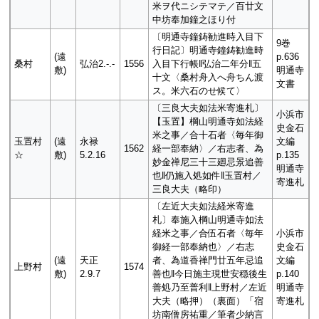
米ヲ代ニシテマテ／百廿文
中坊奉加鐘之ほり付
〔明通寺鐘鋳勧進時入目下
9巻
行日記〕明通寺鐘鋳勧進時
(遠
p.636
桑村
弘治2.-.-
1556
入目下行帳‖弘治二年分‖五
敷)
明通寺
十文〈桑村舟入へ舟ちん渡
文書
ス。米六石のせ候て〉
〔三良大夫如法米寄進札〕
小浜市
【玉置】棡山明通寺如法経
史金石
米之事／合十石者〈毎年御
玉置村
(遠
永禄
文編
1562
経一部奉納〉／右志者、為
☆
敷)
5.2.16
p.135
妙金禅尼三十三廻忌景追善
明通寺
也‖仍施入処如件‖玉置村／
寄進札
三良大夫（略印）
〔左近大夫如法経米寄進
札〕奉施入棡山明通寺如法
経米之事／合伍石者〈毎年
小浜市
御経一部奉納也〉／右志
史金石
(遠
天正
者、為道香禅門廿五年忌追
文編
上野村
1574
敷)
2.9.7
善也‖今日施主現世安穏後生
p.140
善処乃至普利‖上野村／左近
明通寺
大夫（略押）（裏面）「宿
寄進札
坊南僧房祐重／筆者少納言