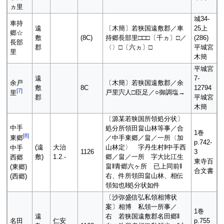
ヵ里
城34-
車持
遠
〔木簡〕若狭国遠敷郡／車
25上
郷☆
敷
(8C)
持郷長部里□□□〔千ヵ〕□／
(286)
長部
郡
〈〉□〔六ヵ〕□
平城宮
里
木簡
平城宮
遠
7-
余戸
〔木簡〕若狭国遠敷郡／余
敷
8C
12794
[
7
]
戸里宍人□臣足／○御調塩→
里
郡
平城宮
木簡
〔源某若狭国所領処分状〕
中手
処分所領田畠山林等事／合
1巻
[
8
]
／中手東郷／畠／一所〈加
東郷
p.742-
(遠
大治
山林定〉 字丹生村‖中手西
中手
1126
3
敷)
1.2.-
郷／畠／一所 字大比江生
西郷
東寺百
畠‖青郷六ヶ所 已上同前‖
(東郷)
合文書
右、件所領田畠山林、相伝
(西郷)
領知也‖処分状如件
〔沙弥盛信弘私領相博状
案〕相博 私領一所事／
1巻
遠
右 若狭国遠敷郡名田郷‖
名田
仁安
p.755