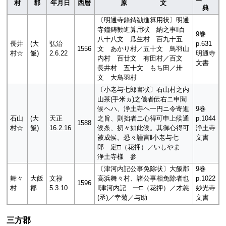
村
郡
年月日
西暦
原 文
典
〔明通寺鐘鋳勧進算用状〕明通
寺鐘鋳勧進算用状 納之事‖百
9巻
八十八文 瓜生村 百九十五
長井
(大
弘治
p.631
1556
文 あかり村／五十文 鳥羽山
村☆
飯)
2.6.22
明通寺
内村 百廿文 有田村／百文
文書
長井村 五十文 もち田／卅
文 大鳥羽村
〔小老与七郎書状〕石山村之内
山茶(手米ヵ)之儀者伝右ニ申聞
候ヘハ、浄土寺ヘ一円ニ令寄進
9巻
石山
(大
天正
之旨、則拙者ニ心得可申上候通
p.1044
1588
村☆
飯)
16.2.16
候条、扨々如此候。其御心得可
浄土寺
被成候。恐々謹言‖小老与七
文書
郎 定□（花押）／いしやま
浄土寺様 参
〔津河内記公事免除状〕大飯郡
9巻
舞々
大飯
文禄
高浜舞々村、諸公事相免除者也
p.1022
1596
村
郡
5.3.10
‖津河内記 一□（花押）／才恙
妙光寺
(丞)／幸菊／与助
文書
三方郡