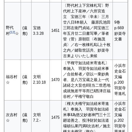
〔野代村上下宮棟札写〕野
代村上下産神／六所宮造
立 宝徳三年〈辛未〉三月
廿八日‖本願人 藤原氏池田
9巻
野代
(遠
宝徳
三郎左衛門貞祐／同宝徳三
p.669
1451
[
12
]
敷)
3.3.28
年五月廿二日書写畢／筆者
妙楽寺
村
☆
管（菅）原朝臣〈布施茂
文書
貞〉／右一枚棟札‖以上十枚
之内／鍵取世話共、妙楽寺
古来よりいたし来候
〔平権守如法経米寄進札〕
小浜市
奉施入 羽賀寺如法経米事
史金石
／合拾斛者／窃以一乗妙典
福谷村
(遠
文明
文編
1470
者、是八万宝蔵之最上一代
☆
敷)
2.10.18
p.200
諸経之大旨也‖現当二世悉地
羽賀寺
成就無差平等而已‖西津庄福
寄進札
谷村／平権守敬白
〔権大夫権守如法経米寄進
小浜市
札〕奉施入 羽賀寺如法経
史金石
次吉村
(遠
文明
米事‖為慈父妙連禅門三十三
文編
1475
☆
敷)
7.2.-
廻追善之、投浄財於如法道
p.202
場頓仏果円満‖次吉村／施主
羽賀寺
権大夫権守〈敬白〉
寄進札