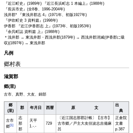
『近江町史』(1989年) 『近江長浜町志 1 本編上』(1988年)
『長浜市史』(全8巻、1996-2004年)
浅井郡* 『東浅井郡志 4』(1971年、初版1927年)
『伊吹町史 3 資料篇』(1998年)
伊香郡 『近江伊香郡志 上』(1973年、初版1953年)
『余呉町誌 資料篇 上』(1988年)
＊浅井郡 → 東浅井郡・西浅井郡(1879年) → 西浅井郡消滅(伊香郡に吸
収)(1897年) → 東浅井郡
凡例
郷村表
滋賀郡
郷(里)
古市、真野、大友、錦部
郷
出
郡
年月日
西暦
原 文
(里)
典
志
〔近江国志那郡計帳〕【古市】
正倉院
古市
天平
那
729
古市郷／戸主大友但波志吉備麻
文書
[
1
]
1.-.-
郷
郡
呂
p.387