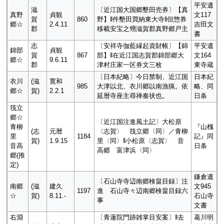
平安遺
滋
〔近江国大国郷墾田売券〕【真
真野
貞観
文117
賀
860
野】‖件墾田買納東大寺‖但惣券
郷☆
2.4.11
吉田文
郡
移載安宝之甥滋賀郡真野郷戸主
書
志
〔安祥寺伽藍縁起資財帳〕【錦
平安遺
錦部
貞観
賀
867
部】‖在近江国志賀郡錦部郷大
文164
郷☆
9.6.11
郡
津村庄家一区券文三枚
東寺蔵
〔日本紀略〕今日禁制、近江国
日本紀
衣川
(滋
寛和
985
大津以北、衣川郷以南漁猟。依
略、同
郷☆
賀)
2.2.1
延暦寺座主尋禅奏状也。
日条
筏立
郷☆
〔近江国注進風土記〕大松原
青柳
『山槐
(志
元暦
〈志賀〉 筏立郷〈同〉／青柳
里
1184
記』同
賀)
1.9.15
里〈同〉‖小松原〈志賀〉 音
音高
日条
高郷 富津浜〈同〉
郷(推
定)
鎌倉遺
〔石山寺寺辺南郷検畠目録〕注
南郷
(滋
建久
文945
1197
進 石山寺々辺南郷検畠目録六
☆
賀)
8.11.-
石山寺
事
文書
右淵
〔青蓮院門跡雑掌目安案〕‖去
葛川明