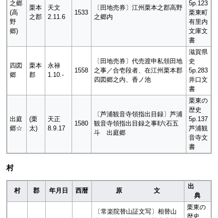
之郷
5p.123
栗本
天文
〔田地売券〕江州栗本之郡高野
(高
1533
栗東町
之郡
2.11.6
之郷内
野
有里内
郷)
文庫文
書
滋賀県
〔田地売券〕代売渡申私領田地
史
四図
栗本
永禄
1558
之事／合壱段者、在江州栗本郡
5p.283
郷
郡
1.10.-
四図郷之内、香ノ池
井口文
書
栗東の
歴史
〔芦浦観音寺領指出目録〕芦浦
出庭
(栗
天正
5p.137
1580
観音寺領指出目録之事‖六石五
郷☆
太)
8.9.17
芦浦観
斗 出庭郷
音寺文
書
村
出
村
郡
年月日
西暦
原 文
典
栗東の
〔常楽院替山証文写〕相替山
歴史