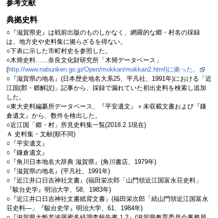
参考文献
典拠史料
○『滋賀県史』は戦前出版のものしかなく、網羅的な郷・村名の採録
は、地方史や史料集に拠らざるを得ない。
○下表に示した市町村史を参照した。
○木簡史料……奈良文化財研究所「木簡データベース」
(
http://www.nabunken.go.jp/Open/mokkan/mokkan2.html)に拠った。
○『滋賀県の地名』(日本歴史地名大系25、平凡社、1991年)における「近
江国(郡・郷解説)」記事から、採録で漏れていた初出史料を検索し追加
した。
○東大史料編纂所データベース、『平安遺文』＋未収載文書および『鎌
倉遺文』から、数件を検出した。
○近江国「郷・村」所見史料集一覧(2018.2.1現在)
Ａ 史料集・文献(順不同)
○『平安遺文』
○『鎌倉遺文』
○『角川日本地名大辞典 滋賀県』(角川書店、1979年)
○『滋賀県の地名』(平凡社、1991年)
○『近江井口日吉神社文書』(福田栄次郎「山門領近江国富永荘史料」
『駿台史学』明治大学、58、1983年)
○『近江井口日吉神社文書紙背文書』(福田栄次郎「続山門領近江国富永
荘史料―」『駿台史学』明治大学、61、1984年)
○『滋賀県大般若波羅蜜多経調査報告書 1 2』(滋賀県教育委員会事務局