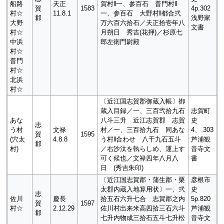
船路
天正
賀村‖一、参百石 普門村‖
賀
1583
4p.302
村☆
11.8.1
一、参百石 大野村‖都合弐
郡
浅野家
大野
万六百六拾石／天正拾壱年八
文書
村☆
月朔日 秀吉(花押)／杉原七
中浜
郎左衛門尉殿
村☆
普門
村☆
北浜
村☆
〔近江国志賀郡御蔵入帳〕御
蔵入目録／一、三百弐拾九石
志賀町
あな
八斗三升 近江志賀郡 志賀
史
志
う村
文禄
村／一、三百拾九石 同あな
4、.303
賀
1595
(穴太
4.8.8
う村‖合わせ 八千九石五斗
芦浦観
郡
村)
／右沙汰を執らしめ、運上す
音寺文
可く候也／文禄四年八月八
書
日 (秀吉朱印)
〔近江国志賀郡・蒲生郡・栗
彦根市
太郡内蔵入地算用状〕一、弐
史
志
佐川
慶長
拾五石六升七合 志賀郡之内
5p.820
賀
1597
村☆
2.12.29
佐川村出来米高四拾三石六斗
芦浦観
郡
七升内物成三拾石五斗七升松
音寺文