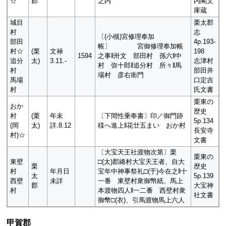
☆
郡
之内
内閣文
庫蔵
城目
栗太郡
村
志
〔(小槻)宮修理奉加
部田
4p.193-
帳〕 宮御修理奉加帳
村☆
(栗
文禄
198
1594
之事‖卅文 部田村 孫六‖中
追分
太)
3.11.-
志津村
村 弥十郎‖追分村 所々‖馬
村
部田井
場村 彦右衛門
馬場
口定吉
村
氏文書
栗東の
おか
歴史
村
(栗
年未
〔下間性乗奉書〕印／御門跡
5p.134
(岡
太)
詳.8.12
様へ進上‖花廿五まい おか村
長安寺
村)☆
文書
〔大宝天王社渡物次第〕栗
栗東の
東壁
□(太)郡綣村大宝天王者、自大
栗
歴史
村
年月日
宝年中神事祭礼□(于)今在之‖十
太
5p.139
西壁
未詳
一番 東壁村衆御幤紙、馬上
郡
大宝神
村
本渡物四人‖一二番 西壁村衆
社文書
御幣□(衣)、引馬渡物馬上六人
甲賀郡