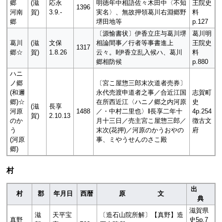
郷
(滋
応永
明徳年中相語佐々木田中〈不知
王院史
1396
河南
賀)
3.9.-
実名〉、無故押領葛川右淵郷野
料
郷
堺田地等
p.127
〔源愉書状〕伊香立庄与葛川堺
葛川明
葛川
(滋
文保
相論間事／行者等事書進上
王院史
1317
郷☆
賀)
1.8.26
云々。‖伊香立乱入候ハ、葛川
料
郷相防候
p.880
ハニ
ノ郷
〔宮こ屋惣三郎末次道者売券〕
(和邇
永代売渡申道者之事／合近江国
志賀町
郷)☆
在所西近江〈ハニノ郷之内河原
史
(滋
長享
河原
1488
／・中村二里也〉‖長享二年十
4p.254
賀)
2.10.13
のか
月十三日／売主宮こ屋惣三郎／
徴古文
う
末次(花押)／河原のかうおやの
府
(河原
事、ミやうせんのさこ殿
郷)
村
出
村
郡
年月日
西暦
原 文
典
滋賀県
滋
天平宝
〔造石山院所解〕【真野】造
真野
史5p.7