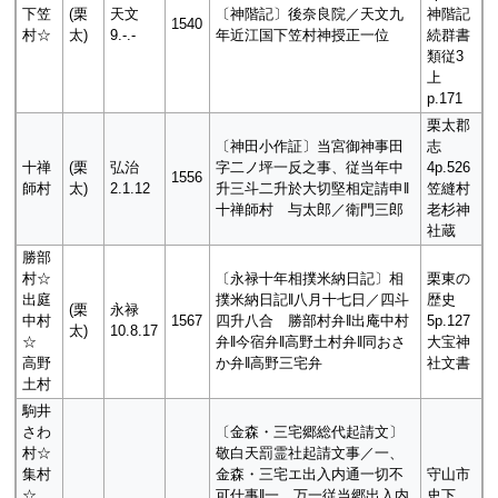
下笠
(栗
天文
〔神階記〕後奈良院／天文九
神階記
1540
村☆
太)
9.-.-
年近江国下笠村神授正一位
続群書
類従3
上
p.171
栗太郡
〔神田小作証〕当宮御神事田
志
十禅
(栗
弘治
字二ノ坪一反之事、従当年中
4p.526
1556
師村
太)
2.1.12
升三斗二升於大切堅相定請申‖
笠縫村
十禅師村 与太郎／衛門三郎
老杉神
社蔵
勝部
村☆
〔永禄十年相撲米納日記〕相
栗東の
出庭
撲米納日記‖八月十七日／四斗
歴史
(栗
永禄
中村
1567
四升八合 勝部村弁‖出庵中村
5p.127
太)
10.8.17
☆
弁‖今宿弁‖高野土村弁‖同おさ
大宝神
高野
か弁‖高野三宅弁
社文書
土村
駒井
さわ
〔金森・三宅郷総代起請文〕
村☆
敬白天罰霊社起請文事／一、
集村
金森・三宅エ出入内通一切不
守山市
☆
可仕事‖一、万一従当郷出入内
史下