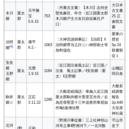
大日本
〔丹裏古文書〕【木川】志何史
天平勝
古文書
木川
栗太
堅魚麻呂、年廿〈近江国栗太郡
宝
753
25 正
郷
郡
木川郷戸主大友日掠佐麻呂戸
5.6.15
倉院文
口〉
書
栗東の
〔大神宮諸雑事記〕【治田】‖
歴史
治田
栗太
康平
1063
治田郷専当之許ニハ神部衛士等
5p.24
[
4
]
郡
6.2.-
郷
加料儲也
群書類
従１
安良
〔近江国注進風土記〕近江国／
郷
元暦
山槐記
栗太
1184
注進 風土記事／‖安良郷〈栗
玉野
1.9.15
同日条
太〉‖玉野郷
郷
大般若
〔大般若経識語〕奉施入近江国
経調査
駒井
栗太
正応
栗太郡駒井郷大萱里宝光寺／右
報告
1290
郷☆
郡
3.11.22
為悲母聖霊十三年追善所奉迎如
2p.640
件‖勧進僧信尊
大笹原
神社蔵
〔野洲川事掟書〕三上社神領山
守山市
北河
河等之事‖野洲河下／一北河数
史下
(野
正和