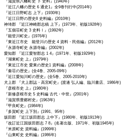
『滋賀県八幡町史 下 史料』(1940年)
『近江八幡の歴史 6 通史1』全9巻刊行中(2014年)
『近江日野町志 上下』(1930年)
『近江日野の歴史8 史料編』(2010年)
神埼郡 『近江神崎郡志稿 上下』(1973年、初版1928年)
『五個荘町史 3 史料Ⅰ』(1992年)
『能登川町史』(1976年)
『東近江市史 能登川の歴史 4 資料・民俗編』(2012年)
『永源寺町史 永源寺編』(2002年)
愛知郡 『近江愛智郡志 1 4』(1971年、初版1929年)
『湖東町史 上』(1979年)
『東近江市史 愛東の歴史1 資料編』(2008年)
『秦荘の歴史』(全4巻、2005-09年)
『近江愛知川町の歴史』(全5巻、2005-2010年)
犬上郡 『犬上郡誌・高宮町史』(渡邊 弘人編、臨川書店、1986年)
『彦根市史 上』(1980年)
『新修彦根市史 5 史料編 古代・中世』(2001年)
『滋賀県豊郷村史』(1963年)
『甲良町史』(1984年)
『多賀町史 上下別』(1991、95年)
坂田郡 『近江坂田郡志 上中下』(1980年、初版1913年)
『改訂近江国坂田郡志 7 8』(名著出版、1971年、初版1945年)
『米原町史 資料編』(1999年)
『山東町史 史料編』(1986年)