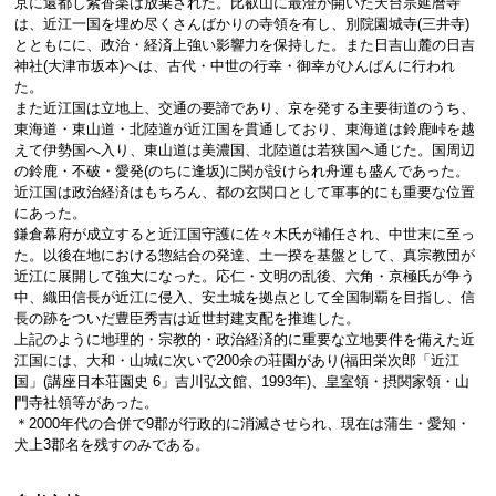
京に還都し紫香楽は放棄された。比叡山に最澄が開いた天台宗延暦寺
は、近江一国を埋め尽くさんばかりの寺領を有し、別院園城寺(三井寺)
とともにに、政治・経済上強い影響力を保持した。また日吉山麓の日吉
神社(大津市坂本)へは、古代・中世の行幸・御幸がひんぱんに行われ
た。
また近江国は立地上、交通の要諦であり、京を発する主要街道のうち、
東海道・東山道・北陸道が近江国を貫通しており、東海道は鈴鹿峠を越
えて伊勢国へ入り、東山道は美濃国、北陸道は若狭国へ通じた。国周辺
の鈴鹿・不破・愛発(のちに逢坂)に関が設けられ舟運も盛んであった。
近江国は政治経済はもちろん、都の玄関口として軍事的にも重要な位置
にあった。
鎌倉幕府が成立すると近江国守護に佐々木氏が補任され、中世末に至っ
た。以後在地における惣結合の発達、土一揆を基盤として、真宗教団が
近江に展開して強大になった。応仁・文明の乱後、六角・京極氏が争う
中、織田信長が近江に侵入、安土城を拠点として全国制覇を目指し、信
長の跡をついだ豊臣秀吉は近世封建支配を推進した。
上記のように地理的・宗教的・政治経済的に重要な立地要件を備えた近
江国には、大和・山城に次いで200余の荘園があり(福田栄次郎「近江
国」(講座日本荘園史 6」吉川弘文館、1993年)、皇室領・摂関家領・山
門寺社領等があった。
＊2000年代の合併で9郡が行政的に消滅させられ、現在は蒲生・愛知・
犬上3郡名を残すのみである。