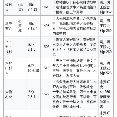
〔康祐書状〕仏心院御坊領中
葛川明
榎村
(滋
明応
1498
／在地畠壱所事／為屋地被預
王院史
☆
賀)
7.4.13
下榎村／藤三郎男畢
料p.362
〔大光房源永売券〕永代売渡
志
葛川明
途中
明応
申 私領田地之事／合壱所
賀
1498
王院史
村☆
7.12.7
者 字者江州志賀郡龍華庄之
郡
料p.259
内途中村
〔道玄入道寄進状〕奉寄進明
ヒト
葛川明
永正
王堂畠之事／合壱所者 字名
ヤト
1505
王院史
2.1.8
ヒトヤトリ村某ノ家ノコシ東
リ村
料p.260
也
〔天文二年掃地納帳〕天文二
木戸
葛川明
永正
年六月十日掃地帳‖八合(枡)／
口村
1513
王院史
10.6.10
三升 坂下田 五升之内 木
☆
料p.525
戸口村 近江大夫
〔六角氏奉行人連署奉書〕木
志賀町
戸内大物村百姓、依致緩怠、
史
大物
大永
十乗坊加成敗訖。万一自余族
4p.266
1522
村☆
2.8.1
令同心於悪行者、不移時、可
伊藤泰
被合力彼十全坊之由、被仰出
詮家文
候也。仍執達如件。
書
志賀町