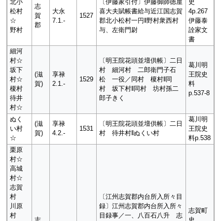
北小
〔伊藤家引付〕伊藤御師徳屋
史
志
松村
大永
喜大夫賦帳書給与近江国志賀
4p.267
賀
1527
☆
7.1.-
郡北小松村一円‖野村衆西村
伊藤泰
郡
野村
与、左衛門尉
詮家文
書
細河
村☆
〔明王院花頭並壇供帳〕二日
葛川明
坂下
村 細河村 二郎衛門子石
(滋
享禄
王院史
村☆
1529
松 一役／同村 榎村‖同
賀)
2.1.-
料
榎村
村 坂下村‖同村 坊村孫二
p.537-8
待井
郎子きく
村☆
ぬく
葛川明
(滋
享禄
〔明王院花頭並壇供帳〕二日
い村
1531
王院史
賀)
4.2.-
村 待井村‖ぬくい村
☆
料p.538
栗原
村☆
高城
村☆
志賀
村
〔江州志賀郡内台所入所々目
川原
録〕江州志賀郡内台所入所々
志賀町
村
目録事／一、八百石八升 志
志
史