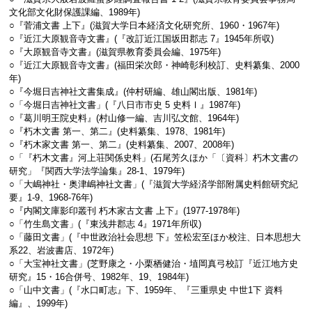
文化部文化財保護課編、1989年)
○『菅浦文書 上下』(滋賀大学日本経済文化研究所、1960・1967年)
○『近江大原観音寺文書』(『改訂近江国坂田郡志 7』1945年所収)
○『大原観音寺文書』(滋賀県教育委員会編、1975年)
○『近江大原観音寺文書』(福田栄次郎・神崎彰利校訂、史料纂集、2000
年)
○『今堀日吉神社文書集成』(仲村研編、雄山閣出版、1981年)
○「今堀日吉神社文書」(『八日市市史 5 史料Ⅰ』1987年)
○『葛川明王院史料』(村山修一編、吉川弘文館、1964年)
○『朽木文書 第一、第二』(史料纂集、1978、1981年)
○『朽木家文書 第一、第二』(史料纂集、2007、2008年)
○「『朽木文書』河上荘関係史料」(石尾芳久ほか「〔資科〕朽木文書の
研究」『関西大学法学論集』28-1、1979年)
○「大嶋神社・奥津嶋神社文書」(『滋賀大学経済学部附属史料館研究紀
要』1-9、1968-76年)
○『内閣文庫影印叢刊 朽木家古文書 上下』(1977-1978年)
○「竹生島文書」(『東浅井郡志 4』1971年所収)
○「藤田文書」(『中世政治社会思想 下』笠松宏至ほか校注、日本思想大
系22、岩波書店、1972年)
○「大宝神社文書」(芝野康之・小栗栖健治・埴岡真弓校訂『近江地方史
研究』15・16合併号、1982年、19、1984年)
○「山中文書」(『水口町志』下、1959年、『三重県史 中世1下 資料
編』、1999年)