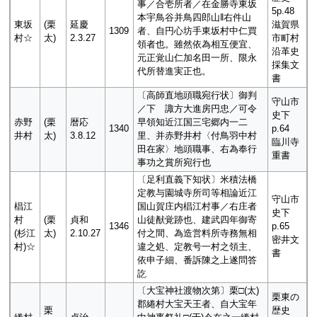
事／合壱所者／在金勝寺東坂
5p.48
本宇鳥谷并鳥四郎山‖右件山
東坂
(栗
延慶
滋賀県
1309
者、自円心坊手東坂村中仁買
村☆
太)
2.3.27
市町村
領者也。雖然依為相互便宜、
沿革史
元正覚山仁加名田一所、限永
採集文
代所替進実正也。
書
〔高師直地頭職宛行状〕御判
守山市
／下 諏方大進房円忠／可令
史下
赤野
(栗
暦応
早領知近江国三宅郷内一二
1340
p.64
井村
太)
3.8.12
里、并赤野井村〈付鳥羽中村
臨川寺
田在家〉地頭職事、右為奉行
重書
事功之賞所宛行也
〔足利直義下知状〕米積法橋
定教与園城寺所司等相論近江
守山市
椙江
国山賀庄内椙江村事／右庄者
史下
村
(栗
貞和
山徒猷覚跡也、建武四年御寄
1346
p.65
(杉江
太)
2.10.27
付之間、為造営料所寺務無相
密井文
村)☆
違之処、定教号一村之領主、
書
依申子細、番訴陳之上遂問答
訖
〔大宝神社渡物次第〕栗□(太)
栗東の
郡綣村大宝天王者、自大宝年
栗
歴史