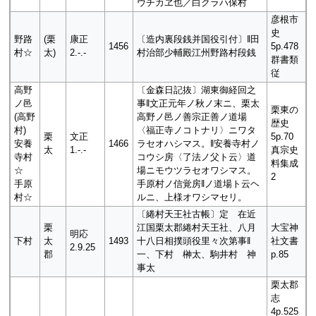
ウチカヱ也／白クラハ保村
彦根市
史
野路
(栗
康正
〔造内裏段銭并国役引付〕‖田
1456
5p.478
村☆
太)
2.-.-
村治部少輔殿江州野路村段銭
群書類
従
高野
〔金森日記抜〕湖東御経回之
ノ邑
事‖文正元年ノ秋ノ末ニ、栗太
栗東の
(高野
高野ノ邑ノ善宗正善ノ道場
歴史
村)
〈福正寺ノコトナリ〉ニワタ
栗
文正
5p.70
安養
1466
ラセオハシマス。‖安養寺村ノ
太
1.-.-
真宗史
寺村
コウシ房〈了法ノ父ト云〉道
料集成
☆
場ニモウツラセオワシマス。
2
手原
手原村ノ信覚房‖ノ道場ト云ヘ
村☆
ルニ、上様オワシマセリ。
〔綣村天王社古帳〕定 在近
栗
江国栗太郡綣村天王社、八月
大宝神
明応
下村
太
1493
十八日相撲頭役里々次第事‖
社文書
2.9.25
郡
一、下村 榊太、駒井村 神
p.85
事太
栗太郡
志
4p.525