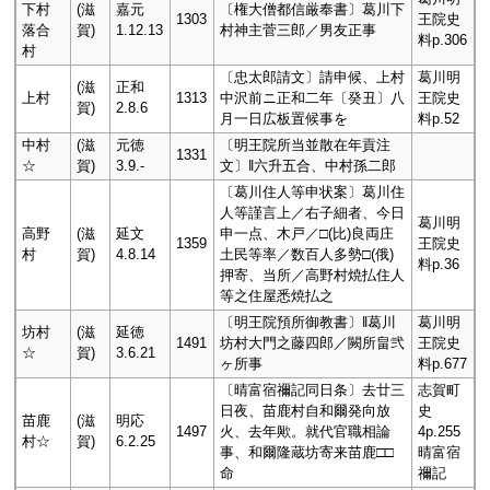
下村
(滋
嘉元
〔権大僧都信厳奉書〕葛川下
1303
王院史
落合
賀)
1.12.13
村神主菅三郎／男友正事
料p.306
村
〔忠太郎請文〕請申候、上村
葛川明
(滋
正和
上村
1313
中沢前ニ正和二年〔癸丑〕八
王院史
賀)
2.8.6
月一日広板置候事を
料p.52
中村
(滋
元徳
〔明王院所当並散在年貢注
1331
☆
賀)
3.9.-
文〕‖六升五合、中村孫二郎
〔葛川住人等申状案〕葛川住
人等謹言上／右子細者、今日
葛川明
高野
(滋
延文
申一点、木戸／□(比)良両庄
1359
王院史
村
賀)
4.8.14
土民等率／数百人多勢□(俄)
料p.36
押寄、当所／高野村焼払住人
等之住屋悉焼払之
〔明王院預所御教書〕‖葛川
葛川明
坊村
(滋
延徳
1491
坊村大門之藤四郎／闕所畠弐
王院史
☆
賀)
3.6.21
ヶ所事
料p.677
〔晴富宿禰記同日条〕去廿三
志賀町
日夜、苗鹿村自和爾発向放
史
苗鹿
(滋
明応
1497
火、去年歟。就代官職相論
4p.255
村☆
賀)
6.2.25
事、和爾隆蔵坊寄来苗鹿□□
晴富宿
命
禰記