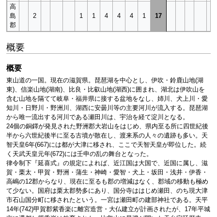
高
島
2
1
1
4
4
4
1
17
郡
概要
概要
東山道の一国。現在の滋賀県。琵琶湖を中心とし、伊吹・鈴鹿山地(湖
東)、信楽山地(湖南)、比良・比叡山地(湖西)に囲まれ、湖北は伊吹山を
含む山地を隔てて岐阜・福井県に接する盆地をなし、姉川、犬上川・愛
知川・日野川・野洲川、湖西に安曇川等の主要河川が流入する。琵琶湖
から唯一流出する河川である瀬田川は、宇治を経て淀川となる。
24個の銅鐸が発見された野洲郡大岩山をはじめ、県内至る所に四世紀後
半から六世紀後半に至る古墳が散在し、渡来系の人々の遺跡も多い。天
智天皇6年(667)には都が大津に移され、ここで天智天皇が即位した。続
く天武天皇元年(672)には壬申の乱の舞台となった。
律令制下『延喜式』の規定によれば、近江国は大国で、近国に属し、滋
賀・栗太・甲賀・野洲・蒲生・神崎・愛智・犬上・坂田・浅井・伊香・
高嶋の12郡からなり、現在に至るも郡の増減はなく、郡域の移動も極め
て少ない。国府は栗太郡勢多にあり、国分寺ははじめ瀬田、のち現大津
市石山国分町に移されたという。一宮は瀬田町の建部神社である。天平
14年(742)甲賀郡紫香楽に離宮造営・大仏建立が計画されたが、17年平城