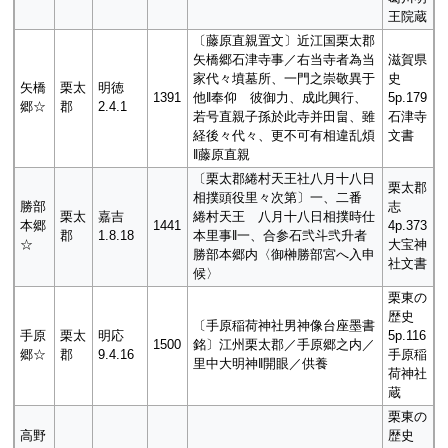
王院蔵
〔藤原直親置文〕近江国栗太郡
矢橋郷石津寺事／右当寺者為当
滋賀県
家代々墳墓所、一門之崇敬異于
史
矢橋
栗太
明徳
1391
他‖奉仰 彼御力、成此興行、
5p.179
郷☆
郡
2.4.1
若号直親子孫於此寺并田畠、雖
石津寺
経後々代々、更不可有相違乱煩
文書
‖藤原直親
〔栗太郡綣村天王社八月十八日
栗太郡
相撲頭役里々次第〕一、二番
勝部
志
栗太
嘉吉
綣村天王 八月十八日相撲時仕
本郷
1441
4p.373
郡
1.8.18
本里事‖一、合参石弐斗弐升者
☆
大宝神
勝部本郷内〈御榊勝部宮へ入申
社文書
候〉
栗東の
歴史
〔手原稲荷神社男神像台座墨書
手原
栗太
明応
5p.116
1500
銘〕江州栗太郡／手原郷之内／
郷☆
郡
9.4.16
手原稲
里中大明神‖開眼／供養
荷神社
蔵
栗東の
高野
歴史