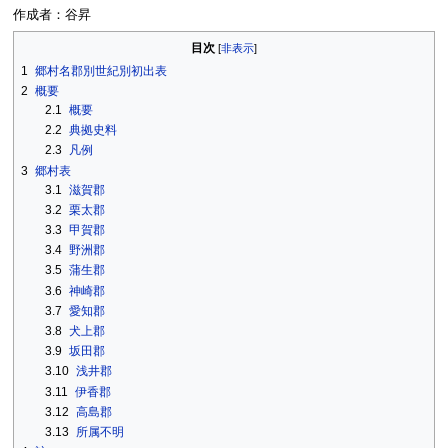
作成者：谷昇
目次
1
郷村名郡別世紀別初出表
2
概要
2.1
概要
2.2
典拠史料
2.3
凡例
3
郷村表
3.1
滋賀郡
3.2
栗太郡
3.3
甲賀郡
3.4
野洲郡
3.5
蒲生郡
3.6
神崎郡
3.7
愛知郡
3.8
犬上郡
3.9
坂田郡
3.10
浅井郡
3.11
伊香郡
3.12
高島郡
3.13
所属不明