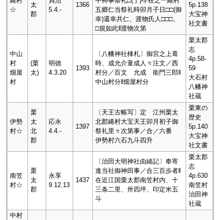
綣村
貞治
中神事祭礼□(于)今在之一綣村
太
1366
5p.138
☆
5.4.-
五郷仁当祭礼時卯月子日□□(御
郡
大宝神
幸)還幸共仁、渡物氏人□□□、
社文書
□規如此‖渡物次第
栗太郡
志
中山
〔八幡神社棟札〕御宮之上葺
4p.58-
村
(栗
明徳
時、成允介童成人々注文／西
1393
59
畑屋
太)
4.3.20
村分／百文 允成 衛門三郎‖
大石村
村
中山村分‖畑屋村分
八幡神
社蔵
栗東の
栗
〔天王古帳写〕定 江州栗太
歴史
伊勢
太
応永
北郡綣村大宝天王卯月初子御
1397
5p.140
村☆
北
4.4.-
祭礼里々次第事／合／六番
大宝神
郡
伊勢村六石九斗四升
社文書
栗太郡
〔治田大明神社由緒記〕奉寄
志
栗
進当社御神田事／合三百歩者‖
南笠
永享
4p.630
太
1437
在近江国栗太郡南笠村内、十
村☆
9.12.13
南笠村
郡
三条二里、卅四坪、印定米五
治田神
斗
社蔵
中村