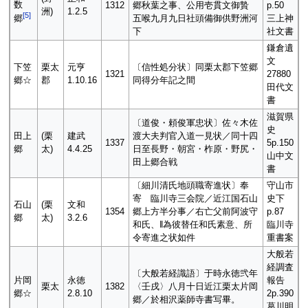
数
1312
郷秋葉之事、公用壱貫文御贄
p.50
洲)
1.2.5
[
5
]
五喉九月九日社頭備御供野洲河
三上神
郷
下
社文書
鎌倉遺
文
下笠
栗太
元亨
〔信性処分状〕同栗太郡下笠郷
1321
27880
郷☆
郡
1.10.16
同得分年記之間
田代文
書
滋賀県
〔道俊・頼俊軍忠状〕佐々木佐
史
田上
(栗
建武
渡大夫判官入道一見状／同十四
1337
5p.150
郷
太)
4.4.25
日至長野・朝宮・柞原・野尻・
山中文
田上郷合戦
書
〔細川清氏地頭職寄進状〕奉
守山市
寄 臨川寺三会院／近江国石山
史下
石山
(栗
文和
1354
郷上方半分事／右亡父前阿波守
p.87
郷
太)
3.2.6
和氏、‖為彼替任和氏素意、所
臨川寺
令寄進之状如件
重書案
大般若
経調査
〔大般若経識語〕于時永徳弐年
片岡
永徳
報告
栗太
1382
〈壬戌〉八月十日近江栗太片岡
郷☆
2.8.10
2p.390
郷／於相沢薬師寺書写畢。
葛川明