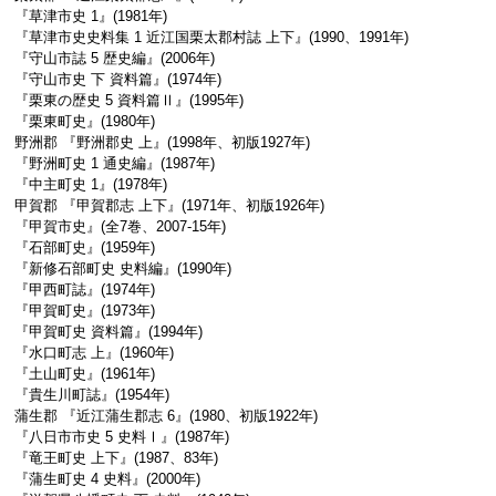
『草津市史 1』(1981年)
『草津市史史料集 1 近江国栗太郡村誌 上下』(1990、1991年)
『守山市誌 5 歴史編』(2006年)
『守山市史 下 資料篇』(1974年)
『栗東の歴史 5 資料篇Ⅱ』(1995年)
『栗東町史』(1980年)
野洲郡 『野洲郡史 上』(1998年、初版1927年)
『野洲町史 1 通史編』(1987年)
『中主町史 1』(1978年)
甲賀郡 『甲賀郡志 上下』(1971年、初版1926年)
『甲賀市史』(全7巻、2007-15年)
『石部町史』(1959年)
『新修石部町史 史料編』(1990年)
『甲西町誌』(1974年)
『甲賀町史』(1973年)
『甲賀町史 資料篇』(1994年)
『水口町志 上』(1960年)
『土山町史』(1961年)
『貴生川町誌』(1954年)
蒲生郡 『近江蒲生郡志 6』(1980、初版1922年)
『八日市市史 5 史料Ⅰ』(1987年)
『竜王町史 上下』(1987、83年)
『蒲生町史 4 史料』(2000年)