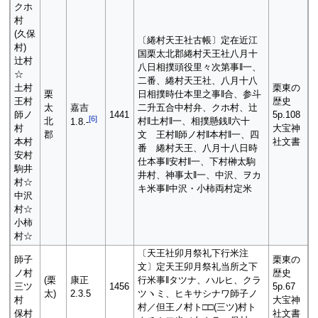
クホ
村
(久保
〔綣村天王社古帳〕定在近江
村)
国栗太北郡綣村天王社八月十
辻村
八日相撲頭役里々次第事‖一、
☆
二番、綣村天王社、八月十八
土村
栗東の
栗
日相撲時仕本里之事‖合、参斗
王村
歴史
太
嘉吉
二升五合中村弁、クホ村、辻
師ノ
1441
5p.108
[
6
]
北
村‖土村‖一、相撲懸銭‖六十
1.8.-
村
大宝神
郡
文 王村‖師ノ村‖本村‖一、四
本村
社文書
番 綣村天王、八月十八日時
安村
仕本事‖安村‖一、下村榊太駒
駒井
井村、神事太‖一、中沢、ヲカ
村☆
キ米事‖中沢・小柿両村定米
中沢
村☆
小柿
村☆
〔天王社卯月祭礼下行米注
師子
栗東の
文〕定天王卯月祭礼当所之下
ノ村
歴史
(栗
康正
行米事‖タツナ、ハルヒ、クラ
三ツ
1456
5p.67
太)
2.3.5
ツヽミ、ヒキサシナワ師子ノ
村
大宝神
村／但王ノ村ト□□(三ツ)村ト
保村
社文書