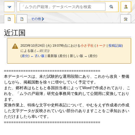
検索
その他
近江国
2023年10月24日 (火) 19:07時点における
小さ子社
(
トーク
|
投稿記録
)
による版
(
→
郷(里)
)
(
差分
)
← 古い版
| 最新版 (差分) | 新しい版 → (差分)
ナ
検
========================================
ビ
索
本データベースは、未だ試験的な運用段階にあり、これから改良・整備
ゲ
に
しながら、掲載国数を徐々に増やしていく予定です。
ー
移
また、郷村表はもともと各国担当者によってWordで作成されており、こ
シ
動
れを、「ムラの戸籍簿」研究会事務局で集約して公開用に変換しており
ョ
ます。
ン
変換作業上、特殊な文字や史料表記について、やむをえず作成者の作成
に
した文字データが反映されていない部分のありますことをご承知おきい
移
ただけましたら幸いです。
動
========================================