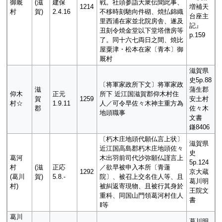
御厩
(滋
建保
戦。社頭参詣大衆伝聞此事、
1214
増補天
村
賀)
2.4.16
不移時刻馳向件砌、焼払錦織
台座主
里西浦在家並北院房舎、遂及
記』
丑刻令焼金堂以下堂塔僧房等
p.159
了。同十六七両日之間、焼比
屋粟津・松本在家〔青本〕御
厩村
滋賀県
史5p.88
〔将軍家政所下文〕将軍家政
滋
蒲生郡
仰木
正元
所下 近江国滋賀郡仰木村住
賀
1259
安土村
村☆
1.9.11
人／可令早佐々木神主重方為
郡
佐々木
地頭職事
文書
鎌8406
〔朽木庄地頭代願仏言上状〕
滋賀県
近江国高島郡朽木庄地頭佐々
史
葛河
木出羽前司代沙弥願仏謹言上
5p.124
村
(滋
正応
／欲早被申入本所〔青蓮
1292
京大蔵
(葛川
賀)
5.8.-
院〕、被召上交名住人等、且
葛川明
村)
被糾返寄現物、且被行其身於
王院文
重科、同国山門領葛河村住人
書
‖等
葛川
葛川明