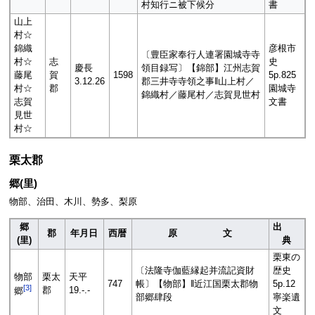
村知行ニ被下候分
書
山上
村☆
錦織
彦根市
〔豊臣家奉行人連署園城寺寺
村☆
志
史
慶長
領目録写〕【錦部】江州志賀
藤尾
賀
1598
5p.825
3.12.26
郡三井寺寺領之事‖山上村／
村☆
郡
園城寺
錦織村／藤尾村／志賀見世村
志賀
文書
見世
村☆
栗太郡
郷(里)
物部、治田、木川、勢多、梨原
郷
出
郡
年月日
西暦
原 文
(里)
典
栗東の
〔法隆寺伽藍縁起并流記資財
歴史
物部
栗太
天平
747
帳〕【物部】‖近江国栗太郡物
5p.12
[
3
]
郡
19.-.-
郷
部郷肆段
寧楽遺
文