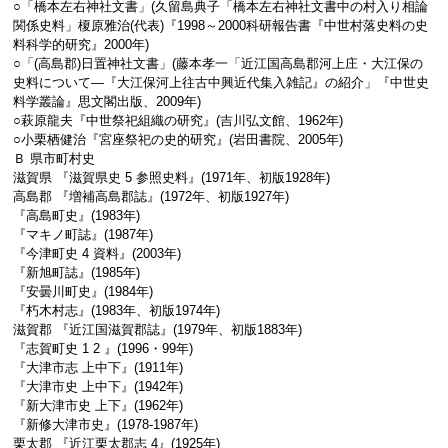
○「橋本左右神社文書」(久留島典子「橋本左右神社文書中の村入り相論
関係史料」榎原雅治(代表)『1998～2000科研報告書『中世村落史料の史
料科学的研究』2000年)
○「(高島郡)日置神社文書」(藤本孝一「近江国高島郡河上庄・大江保の
史料について―『大江保河上往古中興近代集入雑記』の紹介」『中世史
料学叢論』思文閣出版、2009年)
○萩原龍夫『中世祭祀組織の研究』(吉川弘文館、1962年)
○小栗栖健治『宮座祭祀の史的研究』(岩田書院、2005年)
Ｂ 県市町村史
滋賀県 『滋賀県史 5 参照史料』(1971年、初版1928年)
高島郡 『増補高島郡誌』(1972年、初版1927年)
『高島町史』(1983年)
『マキノ町誌』(1987年)
『今津町史 4 資料』(2003年)
『新旭町誌』(1985年)
『安曇川町史』(1984年)
『朽木村志』(1983年、初版1974年)
滋賀郡 『近江国滋賀郡誌』(1979年、初版1883年)
『志賀町史 1 2 』(1996・99年)
『大津市志 上中下』(1911年)
『大津市史 上中下』(1942年)
『新大津市史 上下』(1962年)
『新修大津市史』(1978-1987年)
栗太郡 『近江栗太郡志 4』(1925年)