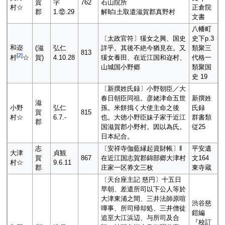
賀
字
762
石山院所
村☆
正倉院
郡
1.⑫.29
解‖白土取遣滋賀郡真野村
文書
八幡町
〔太政官符〕猨女之興、国史
史下p.3
和迩
(滋
弘仁
詳乎。其後不絶今猶見在。又
類聚三
813
[
2
]
賀)
4.10.28
猨女養田、在近江国和迩村、
代格一
村
☆
山城国小野郷
類聚国
史 19
〔新撰姓氏録〕小野朝臣／大
春日朝臣同祖。彦姥津命五世
新撰姓
滋
小野
弘仁
孫。米餅搗く大使主命之後
氏録
賀
815
村☆
6.7.-
也。大徳小野臣妹子家于近江
群書類
郡
国滋賀郡小野村。因以為氏。
従25
日本紀合。
志
〔安祥寺伽藍縁起資財帳〕‖
平安遺
大津
貞観
賀
867
在近江国志賀郡錦部郷大津村
文164
村☆
9.6.11
郡
庄家一区券文三枚
東寺蔵
〔天台座主記 慈円〕十五日
早朝、差遣所司以下公人等於
大津東浦之間、三井法師原喧
渋谷慈
嘩事、所司帰却処、三井僧徒
鎧編
追至大江浜辺、与所司及合
『校訂