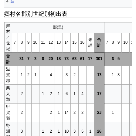
4
註
郷村名郡別世紀別初出表
郷
郷(里)
村
／
未
合
7
8
9
10
11
12
13
14
15
16
7
8
9
10
11
世
詳
計
紀
合
31
7
3
8
20
18
73
63
61
17
301
6
5
計
滋
賀
1
2
1
4
3
2
13
1
3
郡
栗
太
2
1
2
1
6
1
4
17
郡
甲
賀
2
2
1
14
2
2
23
1
郡
野
洲
3
1
2
1
10
3
5
1
26