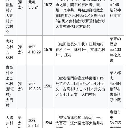
(栗
元亀
新堂
1572
通之輩、聞召於被出者、親
p.146
太)
3.3.24
村☆
類・惣中共、可被加御成敗之
勝部神
大萱
事‖駒井さわ村総代／兵衛五郎
社文書
村☆
(略押)／集村総代‖新堂村総代‖
穴村
大萱村総代‖穴村総代
☆
栗東の
志那
〔織田信長朱印状〕江州知行
歴史
之村
(栗
天正
1576
在所／一、林村‖一、支那之村
5p.133
☆
太)
4.10.29
‖一、庄村
兼松文
林村
書
古高
村☆
栗太郡
よこ
〔総右衛門御宿之時庭帳〕ゆ
志
へ村
(栗
天正
たての入目‖納日記／百七十五
4p.484
1591
(横江
太)
19.3.25
文 古高村‖よこへ村／卅文出
物部村
村)
／百七十五文 大門村分
古高諸
大門
頭中蔵
村
彦根市
大路
栗
〔曽我尚祐領知目録写〕一、
史
文禄
井村
太
1594
弐百石 江州栗太郡大路井村
5p.765
3.3.13